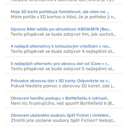
Moje SD karta potřebuje formátovat, ale mám na ní obrázky [Opraveno]
Máte potíže s SD kartou a hlásí, že je potřeba ji naformátovat, ale mám na ní obrázky? Tat...
Oprava RAW oddílu po aktualizaci KB5063878 [Bez ztráty dat]
Tento příspěvek se bude zabývat tím, jak zachránit oddíl RAW po aktualizaci KB5063878 a ja...
4 nejlepší alternativy k kotoučovým vrtačkám v roce 2025 [Ke stažení zdarma]
Tento příspěvek se bude zabývat 4 nejlepšími alternativami programu Disk Drill Data Recove...
5 nejlepších alternativ pro obnovu dat od iCare v roce 2025
Tento příspěvek se bude zabývat 5 nejlepšími alternativami iCare Data Recovery, včetně Eas...
Průvodce obnovou dat z SD karty: Odpovězte na všechny otázky (2025)
Pokud hledáte pomoc s obnovou SD karet, zde je ústřední stránka, která vám může odpovědět ...
Obnovení herního postupu v Battlefieldu 6 (aktualizace 2024)
Není nic frustrujícího, než spustit Battlefield 6 (BF6) a zjistit, že váš těžce vydobytý p...
Obnovení uloženého souboru Split Fiction | Umístění uloženého souboru hry
Ztratili jste uložené soubory Split Fiction? Nebojte se! Tento příspěvek vám představí umí...