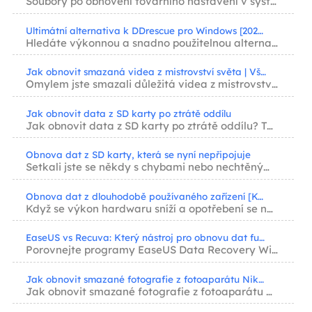
Soubory po obnovení továrního nastavení v systému Windows 10 můžete obnovit pomocí vestavě...
Ultimátní alternativa k DDrescue pro Windows [2026]
Hledáte výkonnou a snadno použitelnou alternativu k DDrescue? Průvodce obnovou dat EaseUS ...
Jak obnovit smazaná videa z mistrovství světa | Všechna zařízení
Omylem jste smazali důležitá videa z mistrovství světa? Naučte se, jak obnovit smazaná vi...
Jak obnovit data z SD karty po ztrátě oddílu
Jak obnovit data z SD karty po ztrátě oddílu? Tento příspěvek vám poskytl jednu z nejjedno...
Obnova dat z SD karty, která se nyní nepřipojuje
Setkali jste se někdy s chybami nebo nechtěným smazáním dat při pokusu o připojení SD kart...
Obnova dat z dlouhodobě používaného zařízení [Kompletní průvodce]
Když se výkon hardwaru sníží a opotřebení se nahromadí do určité míry, riziko ztráty dat s...
EaseUS vs Recuva: Který nástroj pro obnovu dat funguje lépe
Porovnejte programy EaseUS Data Recovery Wizard a Recuva v reálných testech. Zjistěte, kte...
Jak obnovit smazané fotografie z fotoaparátu Nikon D5300
Jak obnovit smazané fotografie z fotoaparátu Nikon D5300? Náhodné smazání nebo formátování...