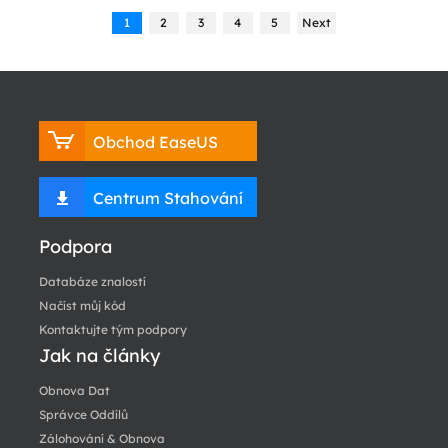
1
2
3
4
5
Next
Obchod EaseUS
Centrum Stahování
Podpora
Databáze znalostí
Načíst můj kód
Kontaktujte tým podpory
Jak na články
Obnova Dat
Správce Oddílů
Zálohování & Obnova