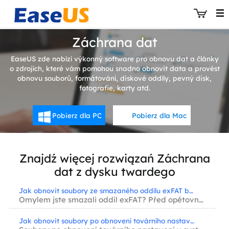
Záchrana dat
EaseUS zde nabízí výkonný software pro obnovu dat a články
o zdrojích, které vám pomohou snadno obnovit data a provést
obnovu souborů, formátování, diskové oddíly, pevný disk,
EaseUS
fotografie, karty atd.
Pobierz dla PC
Pobierz dla Mac
Znajdź więcej rozwiązań Záchrana
dat z dysku twardego
Jak obnovit soubory ze smazaného oddílu exFAT bez ztráty dat
Omylem jste smazali oddíl exFAT? Před opětovným vytvořením nebo formátováním disku se nauč...
Jak obnovit soubory po obnovení továrního nastavení ve Windows 10