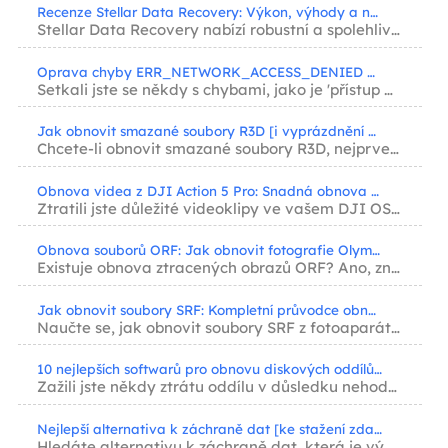
Recenze Stellar Data Recovery: Výkon, výhody a nevýhody [Celá recenze v roce 2025]
Stellar Data Recovery nabízí robustní a spolehlivé řešení pro jeden z nejstresovějších pro...
Oprava chyby ERR_NETWORK_ACCESS_DENIED v Chromu
Setkali jste se někdy s chybami, jako je 'přístup k síti byl odepřen', při prohlížení zprá...
Jak obnovit smazané soubory R3D [i vyprázdnění koše]
Chcete-li obnovit smazané soubory R3D, nejprve zkontrolujte Koš. Pokud tam soubory nejsou,...
Obnova videa z DJI Action 5 Pro: Snadná obnova smazaných záběrů
Ztratili jste důležité videoklipy ve vašem DJI OSMO Action 5 Pro? Smazaná nebo ztracená vi...
Obnova souborů ORF: Jak obnovit fotografie Olympus ORF
Existuje obnova ztracených obrazů ORF? Ano, zní odpověď. Ztracená data ORF můžete rychle o...
Jak obnovit soubory SRF: Kompletní průvodce obnovou fotografií od společnosti Sony
Naučte se, jak obnovit soubory SRF z fotoaparátů Sony pomocí Průvodce obnovou dat EaseUS a...
10 nejlepších softwarů pro obnovu diskových oddílů: Obnovte ztracený diskový oddíl hned teď
Zažili jste někdy ztrátu oddílu v důsledku nehody nebo neúmyslného smazání? Tento příspěve...
Nejlepší alternativa k záchraně dat [ke stažení zdarma]
Hledáte alternativu k záchraně dat, která je výkonná a užitečná? Tento příspěvek vám posky...