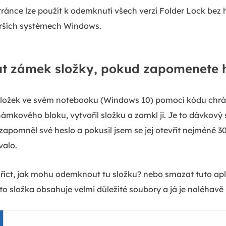
tránce lze použít k odemknutí všech verzí Folder Lock bez
arších systémech Windows.
t zámek složky, pokud zapomenete 
složek ve svém notebooku (Windows 10) pomocí kódu chr
námkového bloku, vytvořil složku a zamkl ji. Je to dávkov
zapomněl své heslo a pokusil jsem se jej otevřít nejméně 30
valo.
říct, jak mohu odemknout tu složku? nebo smazat tuto ap
o složka obsahuje velmi důležité soubory a já je naléhavě 