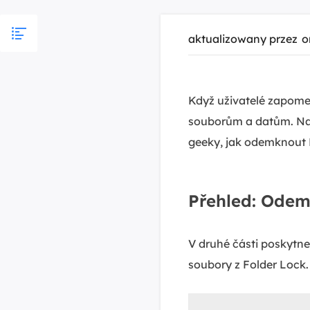
aktualizowany przez
o
Když uživatelé zapome
souborům a datům. Na t
geeky, jak odemknout 
Přehled: Odem
V druhé části poskytn
soubory z Folder Lock. 