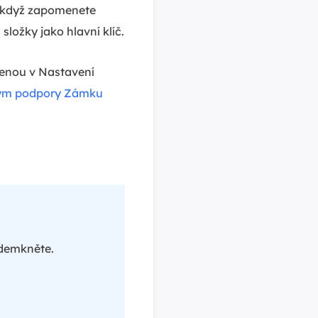
e když zapomenete
 složky jako hlavní klíč.
lenou v Nastavení
ým podpory Zámku
odemkněte.