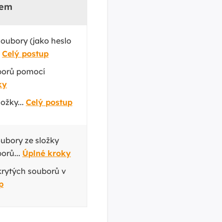
kem
oubory (jako heslo
.
Celý postup
borů pomocí
ky
ožky...
Celý postup
ubory ze složky
orů...
Úplné kroky
krytých souborů v
p