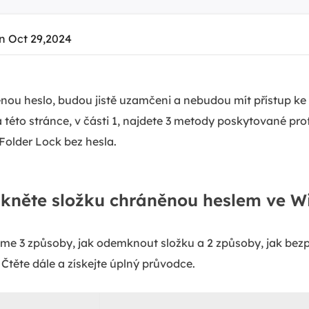
n Oct 29,2024
nou heslo, budou jistě uzamčeni a nebudou mít přístup 
éto stránce, v části 1, najdete 3 metody poskytované prof
Folder Lock bez hesla.
kněte složku chráněnou heslem ve W
eme 3 způsoby, jak odemknout složku a 2 způsoby, jak bez
Čtěte dále a získejte úplný průvodce.