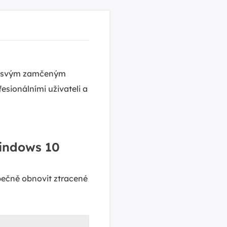
ke svým zamčeným
esionálními uživateli a
indows 10
pečně obnovit ztracené