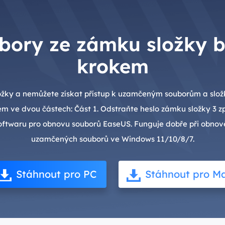
bory ze zámku složky b
krokem
žky a nemůžete získat přístup k uzamčeným souborům a slož
m ve dvou částech: Část 1. Odstraňte heslo zámku složky 3 z
softwaru pro obnovu souborů EaseUS. Funguje dobře při obno
uzamčených souborů ve Windows 11/10/8/7.
Stáhnout pro PC
Stáhnout pro M