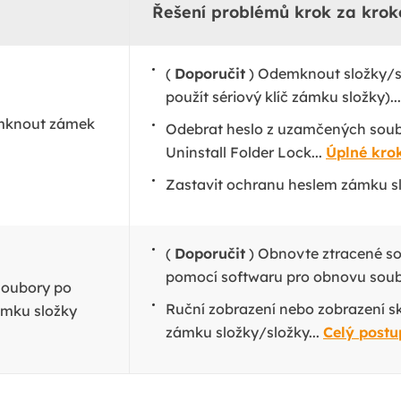
Řešení problémů krok za kro
(
Doporučit
) Odemknout složky/s
použít sériový klíč zámku složky)..
emknout zámek
Odebrat heslo z uzamčených sou
Uninstall Folder Lock...
Úplné kro
Zastavit ochranu heslem zámku sl
(
Doporučit
) Obnovte ztracené so
pomocí softwaru pro obnovu soub
soubory po
Ruční zobrazení nebo zobrazení s
ámku složky
zámku složky/složky...
Celý postu