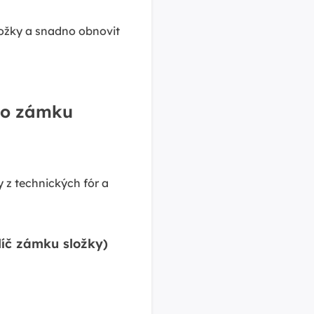
složky a snadno obnovit
slo zámku
 z technických fór a
líč zámku složky)