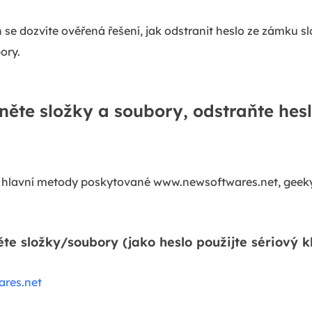
h se dozvíte ověřená řešení, jak odstranit heslo ze zámku 
ory.
něte složky a soubory, odstraňte he
3 hlavní metody poskytované www.newsoftwares.net, geeky
e složky/soubory (jako heslo použijte sériový k
res.net