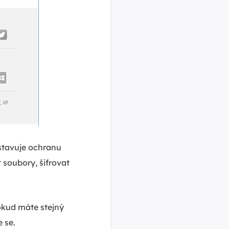
stavuje ochranu
soubory, šifrovat
okud máte stejný
 se.