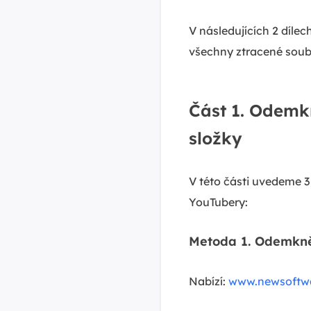
V následujících 2 dílec
všechny ztracené soub
Část 1. Odemk
složky
V této části uvedeme 
YouTubery:
Metoda 1. Odemknět
Nabízí:
www.newsoftwa