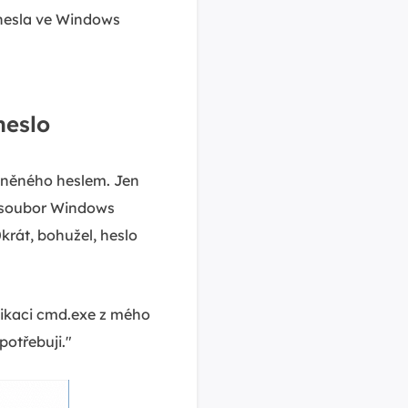
 hesla ve Windows
heslo
áněného heslem. Jen
ý soubor Windows
krát, bohužel, heslo
likaci cmd.exe z mého
potřebuji."