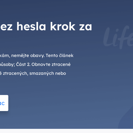
ez hesla krok za
kám, nemějte obavy. Tento článek
působy; Část 2. Obnovte ztracené
vě ztracených, smazaných nebo
ac