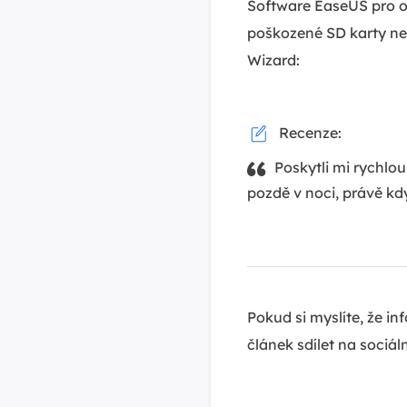
Software EaseUS pro o
poškozené SD karty ne
Wizard:
Recenze:
íčem pro můj software EaseUS Data Recovery
Omyle
i!
Mike Cottle z Trustpilot
našel Eas
ohledem n
Pokud si myslíte, že i
článek sdílet na sociáln