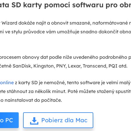
ata SD karty pomocí softwaru pro ob
Wizard dokáže najít a obnovit smazané, naformátované 
aní ve stylu průvodce vám umožňuje snadno dokončit obno
 s procesem obnovy dat podle níže uvedeného podrobného
etně SanDisk, Kingston, PNY, Lexar, Transcend, PQI atd.
online
z karty SD je nemožné, tento software je velmi malý
žete stáhnout za několik minut. Poté můžete stažený spustit
o nainstalovat do počítače.
ro PC
Pobierz dla Mac