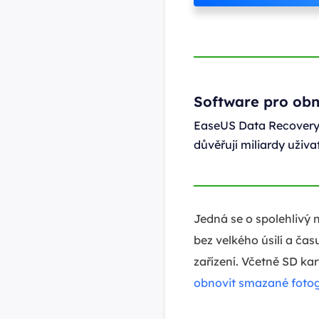
Software pro ob
EaseUS Data Recovery 
důvěřují miliardy uživa
Jedná se o spolehlivý 
bez velkého úsilí a čas
zařízení. Včetně SD ka
obnovit smazané fotog