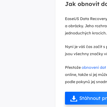
Jak obnovit d
EaseUS Data Recovery 
a obrázky. Jeho rozhr
jednoduchých krocích.
Nyní je váš čas začít
jsou všechny značky vč
Přestože
obnovení dat 
online, takže si jej mů
podle pokynů jej snadn
Stáhnout p