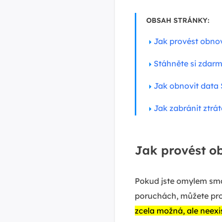
OBSAH STRÁNKY:
Jak provést obnov
Stáhněte si zdarm
Jak obnovit data
Jak zabránit ztrá
Jak provést o
Pokud jste omylem sma
poruchách, můžete pr
zcela možná, ale neexis