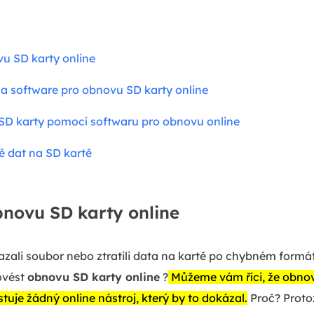
u SD karty online
a software pro obnovu SD karty online
 SD karty pomocí softwaru pro obnovu online
tě dat na SD kartě
bnovu SD karty online
zali soubor nebo ztratili data na kartě po chybném formá
ovést
obnovu SD karty online
?
Můžeme vám říci, že obnova
tuje žádný online nástroj, který by to dokázal.
Proč? Proto