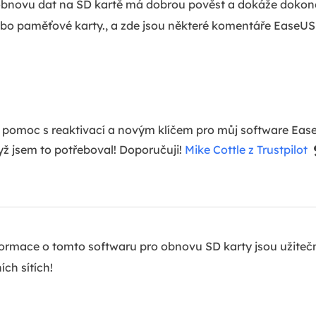
bnovu dat na SD kartě má dobrou pověst a dokáže dokonc
bo paměťové karty., a zde jsou některé komentáře EaseU
m jsem smazal všechny soubory na externím pevném disku.
eUS Data Recovery. Také, zakoupený pro Windows, asistent
a mou situaci. Děkuju!
Varis od Trustpilot
nformace o tomto softwaru pro obnovu SD karty jsou užite
ích sítích!