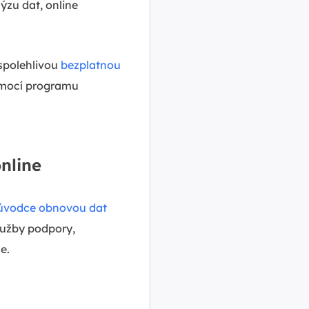
ýzu dat, online
spolehlivou
bezplatnou
omocí programu
nline
ůvodce obnovou dat
služby podpory,
e.