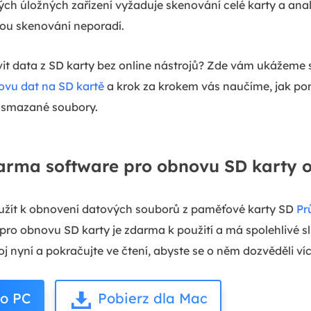
ných úložných zařízení vyžaduje skenování celé karty a anal
ohou skenování neporadí.
it data z SD karty bez online nástrojů? Zde vám ukážeme 
ovu dat na SD kartě
a krok za krokem vás naučíme, jak p
 smazané soubory.
darma software pro obnovu SD karty o
užít k obnovení datových souborů z paměťové karty SD
Pr
 pro obnovu SD karty je zdarma k použití a má spolehlivé 
oj nyní a pokračujte ve čtení, abyste se o něm dozvěděli víc
ro PC
Pobierz dla Mac