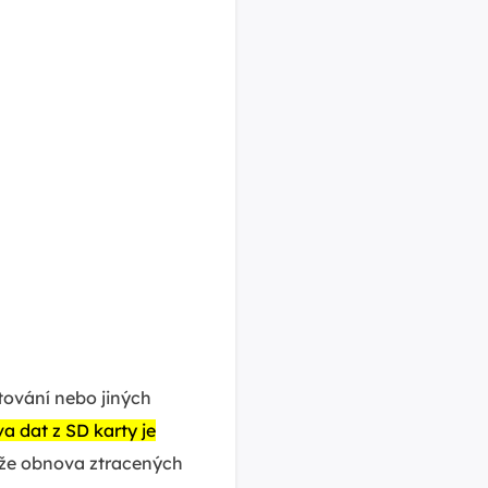
tování nebo jiných
 dat z SD karty je
že obnova ztracených