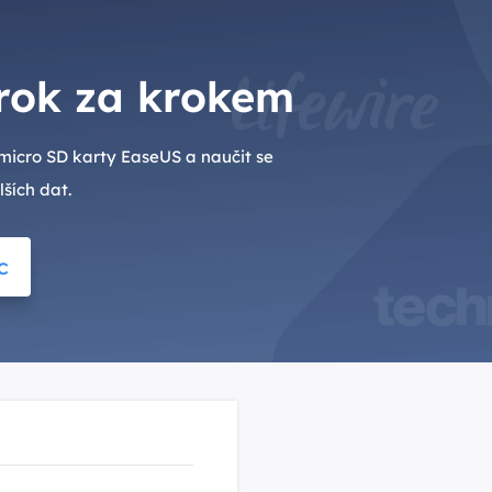
krok za krokem
micro SD karty EaseUS a naučit se
ších dat.
c