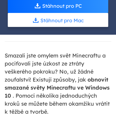
Stáhnout pro PC
Stáhnout pro Mac
Smazali jste omylem svět Minecraftu a
pociťovali jste úzkost ze ztráty
veškerého pokroku? No, už žádné
zoufalství! Existují způsoby, jak
obnovit
smazané světy Minecraftu ve Windows
10
. Pomocí několika jednoduchých
kroků se můžete během okamžiku vrátit
k těžbě a tvorbě.