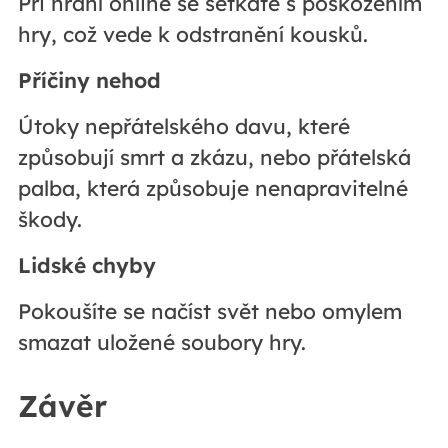
Při hraní online se setkáte s poškozením
hry, což vede k odstranění kousků.
Příčiny nehod
Útoky nepřátelského davu, které
způsobují smrt a zkázu, nebo přátelská
palba, která způsobuje nenapravitelné
škody.
Lidské chyby
Pokoušíte se načíst svět nebo omylem
smazat uložené soubory hry.
Závěr