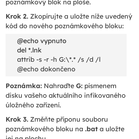
poznámkový blok na ploše.
Krok 2.
Zkopírujte a uložte níže uvedený
kód do nového poznámkového bloku:
@echo vypnuto
del *.lnk
attrib -s -r -h G:\*.* /s /d /l
@echo dokončeno
Poznámka:
Nahraďte
G:
písmenem
disku vašeho aktuálního infikovaného
úložného zařízení.
Krok 3.
Změňte příponu souboru
poznámkového bloku na
.bat
a uložte
jej na plochu.