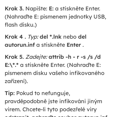
Krok 3.
Napište:
E:
a stiskněte Enter.
(Nahraďte E: písmenem jednotky USB,
flash disku.)
Krok 4
.
Typ:
del *.lnk
nebo
del
autorun.inf
a stiskněte
Enter
.
Krok 5.
Zadejte:
attrib -h - r -s /s /d
E:\*.*
a stiskněte Enter. (Nahraďte E:
písmenem disku vašeho infikovaného
zařízení).
Tip:
Pokud to nefunguje,
pravděpodobně jste infikováni jiným
virem. Chcete-li tyto podezřelé viry