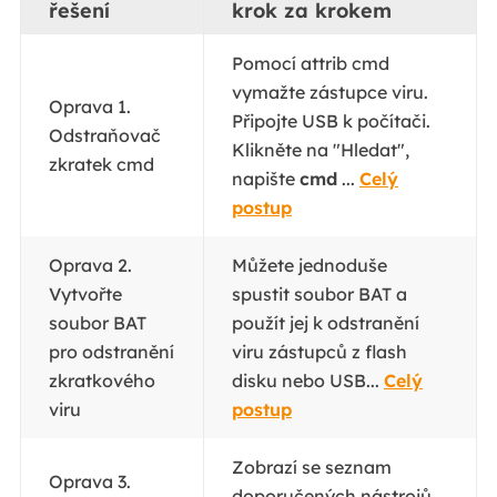
řešení
krok za krokem
Pomocí attrib cmd
vymažte zástupce viru.
Oprava 1.
Připojte USB k počítači.
Odstraňovač
Klikněte na "Hledat",
zkratek cmd
napište
cmd
...
Celý
postup
Oprava 2.
Můžete jednoduše
Vytvořte
spustit soubor BAT a
soubor BAT
použít jej k odstranění
pro odstranění
viru zástupců z flash
zkratkového
disku nebo USB...
Celý
viru
postup
Zobrazí se seznam
Oprava 3.
doporučených nástrojů,