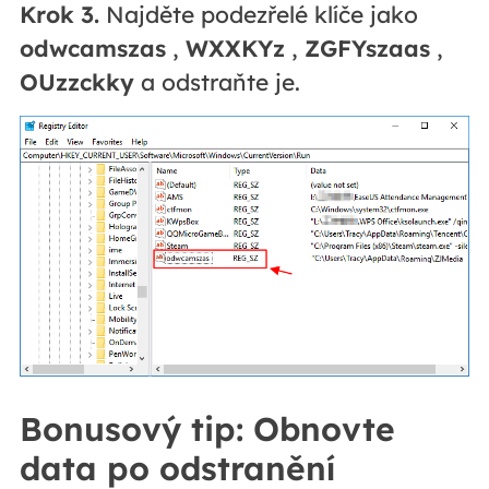
Krok 3.
Najděte podezřelé klíče jako
odwcamszas
,
WXXKYz
,
ZGFYszaas
,
OUzzckky
a odstraňte je.
Bonusový tip: Obnovte
data po odstranění