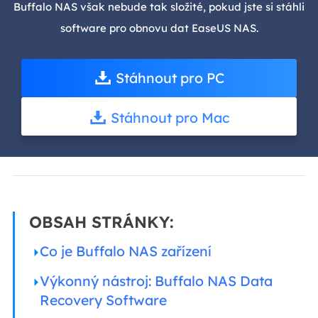
Buffalo NAS však nebude tak složité, pokud jste si stáhli
software pro obnovu dat EaseUS NAS.
Stáhnout pro PC
Stáhnout pro Mac
OBSAH STRÁNKY:
Co je Buffalo NAS zařízení
Výkonný nástroj: Buffalo NAS Data
Recovery Software