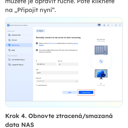
můžete je opravit ručně. Poté klikněte
na „Připojit nyní“.
Krok 4. Obnovte ztracená/smazaná
data NAS