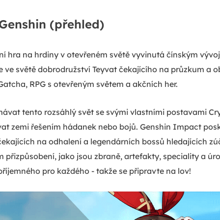
Genshin (přehled)
ní hra na hrdiny v otevřeném světě vyvinutá čínským výv
e ve světě dobrodružství Teyvat čekajícího na průzkum a 
 Gatcha, RPG s otevřeným světem a akčních her.
vat tento rozsáhlý svět se svými vlastními postavami Cr
at zemi řešením hádanek nebo bojů. Genshin Impact posky
 čekajících na odhalení a legendárních bossů hledajících zú
řizpůsobení, jako jsou zbraně, artefakty, speciality a úro
íjemného pro každého - takže se připravte na lov!