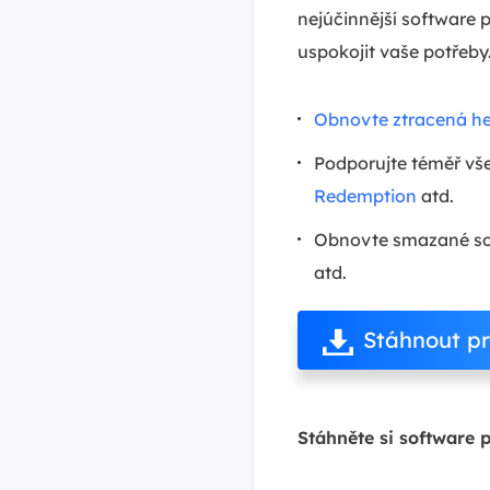
nejúčinnější software 
uspokojit vaše potřeby
Obnovte ztracená h
Podporujte téměř vš
Redemption
atd.
Obnovte smazané soub
atd.
Stáhnout p
Stáhněte si software 