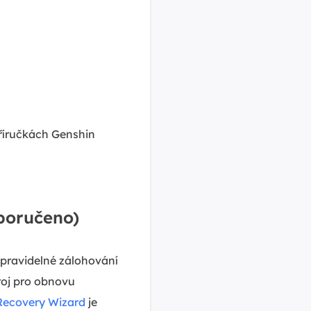
příručkách Genshin
poručeno)
 pravidelné zálohování
roj pro obnovu
Recovery Wizard
je