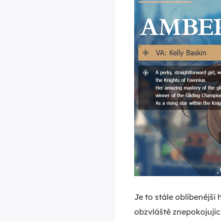
Je to stále oblíbenějš
obzvláště znepokojujíc