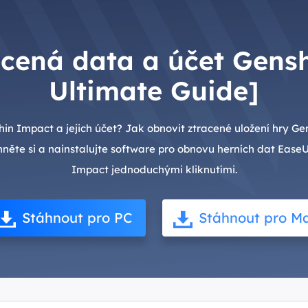
acená data a účet Gens
Ultimate Guide]
shin Impact a jejich účet? Jak obnovit ztracené uložení hry G
hněte si a nainstalujte software pro obnovu herních dat Ease
Impact jednoduchými kliknutími.
Stáhnout pro PC
Stáhnout pro M