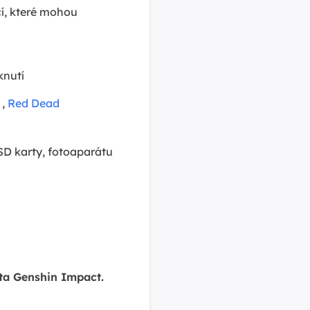
cí, které mohou
knutí
,
Red Dead
SD karty, fotoaparátu
ata Genshin Impact.