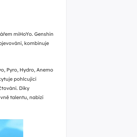
ojářem miHoYo. Genshin
objevování, kombinuje
yo, Pyro, Hydro, Anemo
tuje pohlcující
čtování. Díky
vně talentu, nabízí