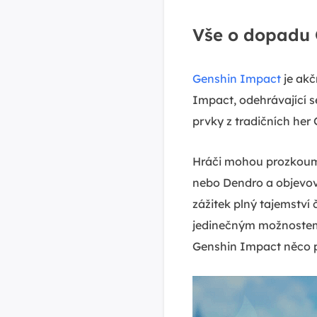
Vše o dopadu 
Genshin Impact
je akč
Impact, odehrávající s
prvky z tradičních her
Hráči mohou prozkoumá
nebo Dendro a objevov
zážitek plný tajemství
jedinečným možnostem p
Genshin Impact něco př