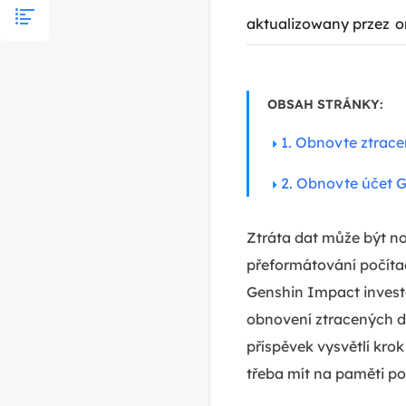
aktualizowany przez
o
OBSAH STRÁNKY:
1. Obnovte ztrac
2. Obnovte účet 
Ztráta dat může být n
přeformátování počítač
Genshin Impact investov
obnovení ztracených d
příspěvek vysvětlí kro
třeba mít na paměti po