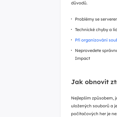
důvodů.
Problémy se servere
Technické chyby a li
Při organizování so
Neprovedete správná 
Impact
Jak obnovit z
Nejlepším způsobem, ja
uložených souborů a je
počítačových her je ne