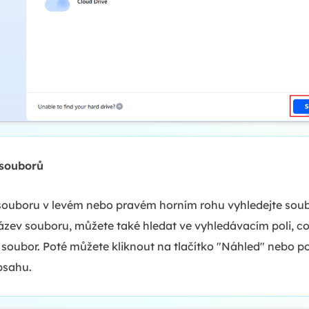
 souborů
souboru v levém nebo pravém horním rohu vyhledejte soubo
zev souboru, můžete také hledat ve vyhledávacím poli, což 
vý soubor. Poté můžete kliknout na tlačítko "Náhled" nebo 
bsahu.