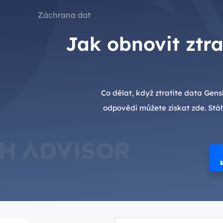
Záchrana dat
Jak obnovit ztr
Co dělat, když ztratíte data Gen
odpovědi můžete získat zde. Stá