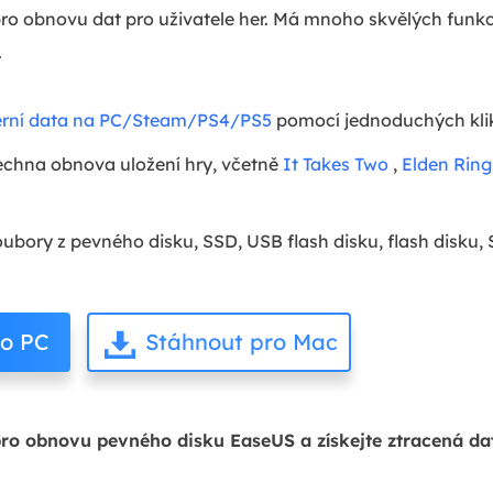
pro obnovu dat pro uživatele her. Má mnoho skvělých funk
.
erní data na PC/Steam/PS4/PS5
pomocí jednoduchých kli
echna obnova uložení hry, včetně
It Takes Two
,
Elden Ring
ory z pevného disku, SSD, USB flash disku, flash disku, 
ro PC
Stáhnout pro Mac
pro obnovu pevného disku EaseUS a získejte ztracená d