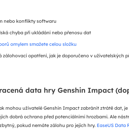
m nebo konflikty softwaru
dská chyba při ukládání nebo přenosu dat
uborů omylem smažete celou složku
zálohovací opatření, jak je doporučeno v uživatelských 
tracená data hry Genshin Impact (do
k mohou uživatelé Genshin Impact zabránit ztrátě dat, je
jich dobrá ochrana před potenciálními hrozbami. Ale nást
zbytný, pokud nemáte zálohu pro jejich hry.
EaseUS Data 