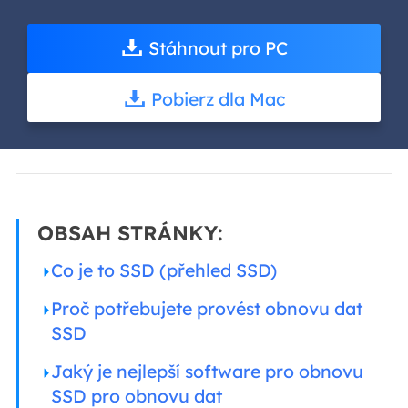
Stáhnout pro PC
Pobierz dla Mac
OBSAH STRÁNKY:
Co je to SSD (přehled SSD)
Proč potřebujete provést obnovu dat
SSD
Jaký je nejlepší software pro obnovu
SSD pro obnovu dat