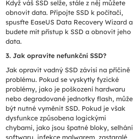
Když váš SSD selže, stále z něj můžete
obnovit data. Připojte SSD k počítači,
spusťte EaseUS Data Recovery Wizard a
budete mít přístup k SSD a obnovit jeho
data.
3. Jak opravíte nefunkční SSD?
Jak opravit vadný SSD závisí na příčině
problému. Pokud se vyskytly fyzické
problémy, jako je poškození hardwaru
nebo degradované jednotky flash, může
být nutné vyměnit SSD. Pokud je však
dysfunkce způsobena logickými
chybami, jako jsou špatné bloky, selhání
softwaru, infekce malwarem, zastaralé