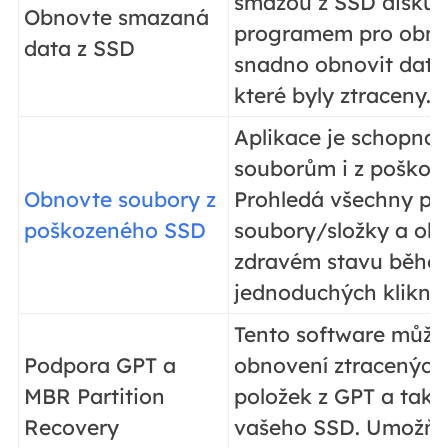
smažou z SSD disků. 
Obnovte smazaná
programem pro obn
data z SSD
snadno obnovit dato
které byly ztraceny.
Aplikace je schopna 
souborům i z poškoz
Obnovte soubory z
Prohledá všechny p
poškozeného SSD
soubory/složky a obn
zdravém stavu běhe
jednoduchých kliknut
Tento software můžet
Podpora GPT a
obnovení ztracených
MBR Partition
položek z GPT a také
Recovery
vašeho SSD. Umožňu