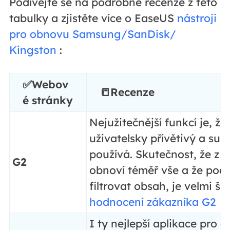
Podívejte se na podrobné recenze z této
tabulky a zjistěte více o EaseUS
nástroji
pro obnovu Samsung/SanDisk/
Kingston
:
✅Webov
📒Recenze
é stránky
Nejužitečnější funkcí je, že
uživatelsky přívětivý a su
používá. Skutečnost, že z v
G2
obnoví téměř vše a že pod
filtrovat obsah, je velmi ši
hodnocení zákazníka G2
I ty nejlepší aplikace pro 