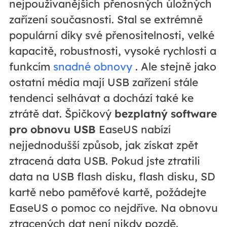
nejpoužívanějších přenosných úložných
zařízení současnosti. Stal se extrémně
populární díky své přenositelnosti, velké
kapacitě, robustnosti, vysoké rychlosti a
funkcím
snadné obnovy
. Ale stejně jako
ostatní média mají USB zařízení stále
tendenci selhávat a dochází také ke
ztrátě dat. Špičkový
bezplatný software
pro obnovu USB
EaseUS nabízí
nejjednodušší způsob, jak získat zpět
ztracená data USB. Pokud jste ztratili
data na USB flash disku, flash disku, SD
kartě nebo paměťové kartě, požádejte
EaseUS o pomoc co nejdříve. Na obnovu
ztracených dat není nikdy pozdě.