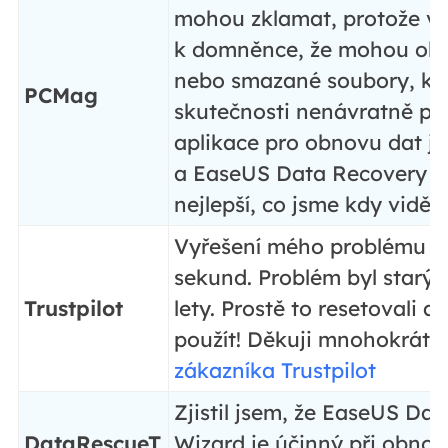
mohou zklamat, protože v
k domněnce, že mohou obn
nebo smazané soubory, kte
PCMag
skutečnosti nenávratně pry
aplikace pro obnovu dat jso
a EaseUS Data Recovery Wi
nejlepší, co jsme kdy viděli
Vyřešení mého problému tr
sekund. Problém byl starý 
Trustpilot
lety. Prostě to resetovali 
použít! Děkuji mnohokrát! 
zákazníka Trustpilot
Zjistil jsem, že EaseUS Da
DataRescueT
Wizard je účinný při obnov