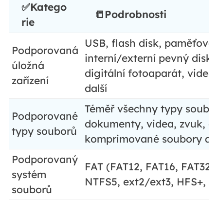
✅Katego
📒Podrobnosti
rie
USB, flash disk, paměťová 
Podporovaná
interní/externí pevný disk,
úložná
digitální fotoaparát, video
zařízení
další
Téměř všechny typy souborů
Podporované
dokumenty, videa, zvuk, e-
typy souborů
komprimované soubory at
Podporovaný
FAT (FAT12, FAT16, FAT32)
systém
NTFS5, ext2/ext3, HFS+, 
souborů