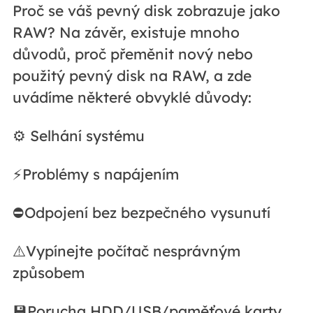
Proč se váš pevný disk zobrazuje jako
RAW? Na závěr, existuje mnoho
důvodů, proč přeměnit nový nebo
použitý pevný disk na RAW, a zde
uvádíme některé obvyklé důvody:
⚙️ Selhání systému
⚡Problémy s napájením
⛔Odpojení bez bezpečného vysunutí
⚠️Vypínejte počítač nesprávným
způsobem
💾Porucha HDD/USB/paměťové karty,