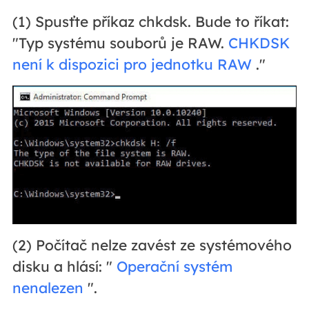
(1) Spusťte příkaz chkdsk. Bude to říkat:
"Typ systému souborů je RAW.
CHKDSK
není k dispozici pro jednotku RAW
."
(2) Počítač nelze zavést ze systémového
disku a hlásí: "
Operační systém
nenalezen
".