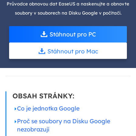
Průvodce obnovou dat EaseUS a naskenujte a obnovte
soubory v souborech na Disku Google v počítači.
Stáhnout pro PC
Stáhnout pro Mac
OBSAH STRÁNKY:
Co je jednotka Google
Proč se soubory na Disku Google
nezobrazují