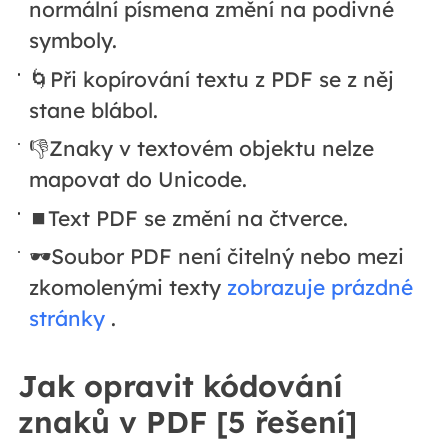
normální písmena změní na podivné
symboly.
🌀Při kopírování textu z PDF se z něj
stane blábol.
👎Znaky v textovém objektu nelze
mapovat do Unicode.
⏹️Text PDF se změní na čtverce.
🕶️Soubor PDF není čitelný nebo mezi
zkomolenými texty
zobrazuje prázdné
stránky
.
Jak opravit kódování
znaků v PDF [5 řešení]