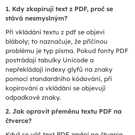
1. Kdy zkopíruji text z PDF, proč se
stává nesmyslným?
Při vkládání textu z pdf se objeví
bláboly; to naznačuje, že příčinou
problému je typ písma. Pokud fonty PDF
postrádají tabulky Unicode a
nepřekládají indexy glyfů na znaky
pomocí standardního kódování, při
kopírování a vkládání se objevují
odpadkové znaky.
2. Jak opravit přeměnu textu PDF na
čtverce?
Když se váš text PDF změní na čtverce,