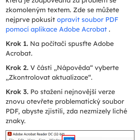
která je zodpovědná za problém se
zkomoleným textem. Zde se můžete
nejprve pokusit
opravit soubor PDF
pomocí aplikace Adobe Acrobat
.
Krok 1.
Na počítači spusťte Adobe
Acrobat.
Krok 2.
V části „Nápověda“ vyberte
„Zkontrolovat aktualizace“.
Krok 3.
Po stažení nejnovější verze
znovu otevřete problematický soubor
PDF, abyste zjistili, zda nezmizely liché
znaky.