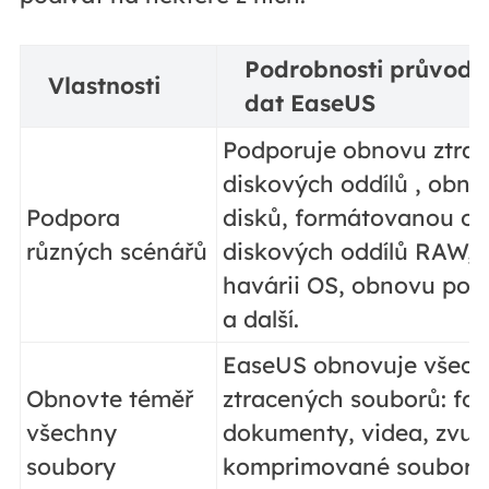
Podrobnosti průvod
Vlastnosti
dat EaseUS
Podporuje obnovu ztra
diskových oddílů , obn
Podpora
disků, formátovanou o
různých scénářů
diskových oddílů RAW,
havárii OS, obnovu po 
a další.
EaseUS obnovuje všech
Obnovte téměř
ztracených souborů: fot
všechny
dokumenty, videa, zvuk,
soubory
komprimované soubory a