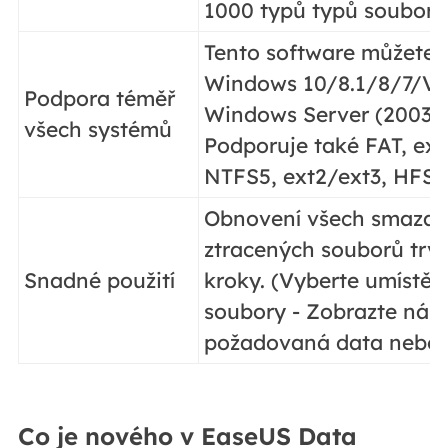
1000 typů typů souborů
Tento software můžete s
Windows 10/8.1/8/7/Vi
Podpora téměř
Windows Server (2003 -
všech systémů
Podporuje také FAT, ex
NTFS5, ext2/ext3, HFS+ 
Obnovení všech smazan
ztracených souborů trvá
Snadné použití
kroky. (Vyberte umístěn
soubory - Zobrazte náh
požadovaná data nebo 
Co je nového v EaseUS Data