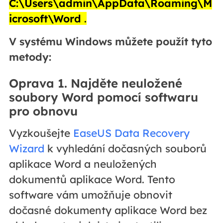
C:\Users\admin\AppData\Roaming\M
icrosoft\Word
.
V systému Windows můžete použít tyto
metody:
Oprava 1. Najděte neuložené
soubory Word pomocí softwaru
pro obnovu
Vyzkoušejte
EaseUS Data Recovery
Wizard
k vyhledání dočasných souborů
aplikace Word a neuložených
dokumentů aplikace Word. Tento
software vám umožňuje obnovit
dočasné dokumenty aplikace Word bez