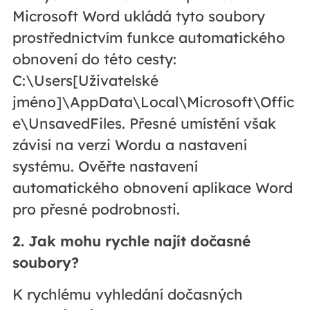
Microsoft Word ukládá tyto soubory
prostřednictvím funkce automatického
obnovení do této cesty:
C:\Users[Uživatelské
jméno]\AppData\Local\Microsoft\Offic
e\UnsavedFiles. Přesné umístění však
závisí na verzi Wordu a nastavení
systému. Ověřte nastavení
automatického obnovení aplikace Word
pro přesné podrobnosti.
2. Jak mohu rychle najít dočasné
soubory?
K rychlému vyhledání dočasných