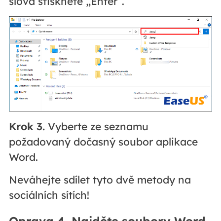
slova stiskněte „Enter“.
Krok 3.
Vyberte ze seznamu
požadovaný dočasný soubor aplikace
Word.
Neváhejte sdílet tyto dvě metody na
sociálních sítích!
Oprava 4. Najděte soubory Word