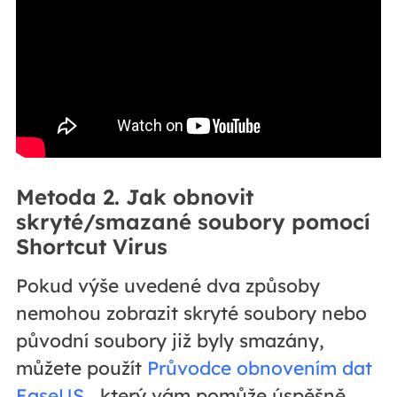
Metoda 2. Jak obnovit
skryté/smazané soubory pomocí
Shortcut Virus
Pokud výše uvedené dva způsoby
nemohou zobrazit skryté soubory nebo
původní soubory již byly smazány,
můžete použít
Průvodce obnovením dat
EaseUS
, který vám pomůže úspěšně