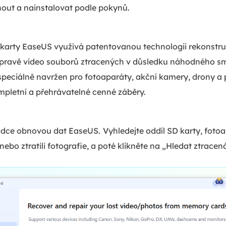
nout a nainstalovat podle pokynů.
 karty EaseUS využívá patentovanou technologii rekonstr
opravě video souborů ztracených v důsledku náhodného s
speciálně navržen pro fotoaparáty, akční kamery, drony a
pletní a přehrávatelné cenné záběry.
odce obnovou dat EaseUS.
Vyhledejte oddíl SD karty, fot
 nebo ztratili fotografie, a poté klikněte na „Hledat ztracen