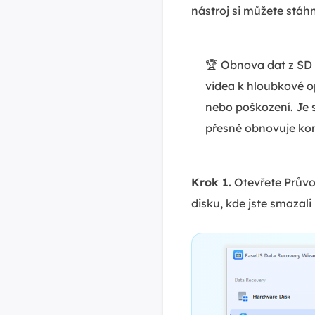
nástroj si můžete stáh
🏆 Obnova dat z SD
videa k hloubkové 
nebo poškození. Je 
přesně obnovuje kom
Krok 1.
Otevřete Prův
disku, kde jste smazali