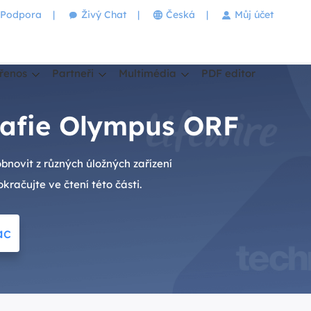
Podpora
|
Živý Chat
|
Česká
|
Můj účet
řenos
Partneři
Multimédia
PDF editor
rafie Olympus ORF
novit z různých úložných zařízení
račujte ve čtení této části.
ac