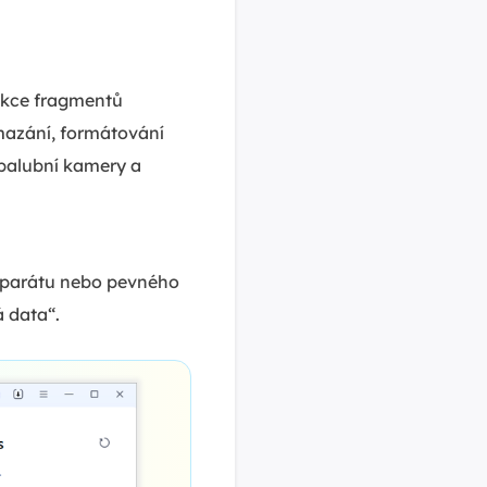
ukce fragmentů
mazání, formátování
 palubní kamery a
oaparátu nebo pevného
á data“.