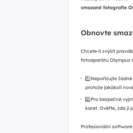
smazané fotografie 
Obnovte smaza
Chcete-li zvýšit prav
fotoaparátu Olympus c
1️⃣Nepořizujte žádné
protože jakákoli no
2️⃣Pro bezpečné vyjmu
karet. Ověřte, zda ji
Profesionální softwa