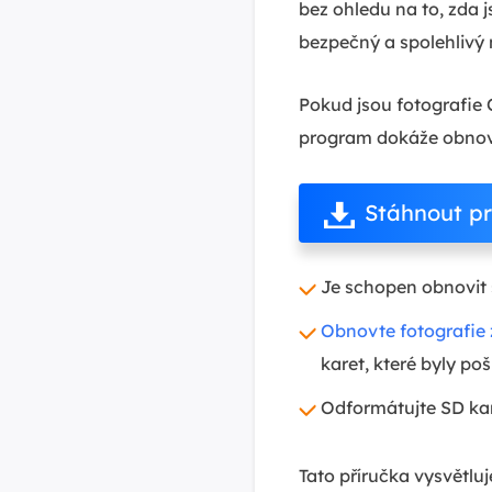
bez ohledu na to, zda 
bezpečný a spolehlivý n
Pokud jsou fotografi
program dokáže obnovit
Stáhnout p
Je schopen obnovit
Obnovte fotografie
karet, které byly po
Odformátujte SD ka
Tato příručka vysvětl