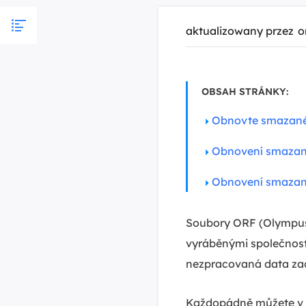
aktualizowany przez
o
OBSAH STRÁNKY:
Obnovte smazané 
Obnovení smazan
Obnovení smazan
Soubory ORF (Olympus
vyráběnými společností
nezpracovaná data zac
Každopádně můžete v m