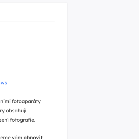
ows
ními fotoaparáty
ry obsahují
ení fotografie.
můžeme vám
obnovit