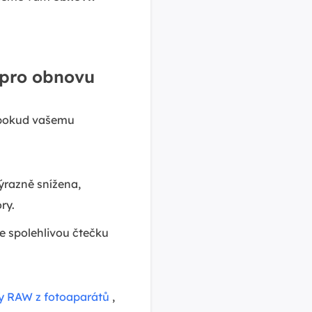
 pro obnovu
, pokud vašemu
ýrazně snížena,
ry.
te spolehlivou čtečku
y RAW z fotoaparátů
,