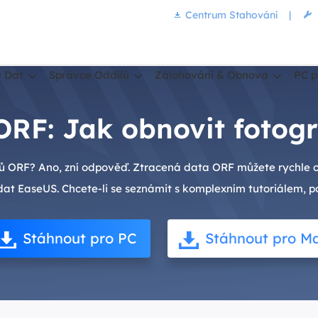
Centrum Stahování
|
 Dat
Správce Oddílů
Zálohování & Obnova
PC p
RF: Jak obnovit fotog
ů ORF? Ano, zní odpověď. Ztracená data ORF můžete rychle ob
 EaseUS. Chcete-li se seznámit s komplexním tutoriálem, pok
Stáhnout pro PC
Stáhnout pro M