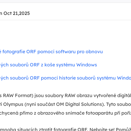
n Oct 21,2025
fotografie ORF pomocí softwaru pro obnovu
ých souborů ORF z koše systému Windows
ých souborů ORF pomocí historie souborů systému Wind
 RAW Format) jsou soubory RAW obrazu vytvořené digitál
 Olympus (nyní součást OM Digital Solutions). Tyto soubo
hycená přímo z obrazového snímače fotoaparátu při poříz
noha situacích ztratit fotografie ORF. Nebojte se! Po