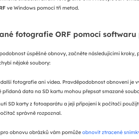
ORF
ve Windows pomocí tří metod.
né fotografie ORF pomocí softwaru
děpodobnost úspěšné obnovy, začněte následujícími kroky
hybí nějaké soubory:
 další fotografie ani videa. Pravděpodobnost obnovení je v
vě přidaná data na SD kartu mohou přepsat smazané soubo
tí SD karty z fotoaparátu a její připojení k počítači použij
 počítač správně rozpoznal.
re pro obnovu obrázků vám pomůže
obnovit ztracené snímk