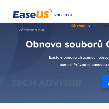
Obchod
Obnova
Záchrana dat
Obnova souborů O
EaseUS
Existuje obnova ztracených obraz
pomocí Průvodce obnovou dat