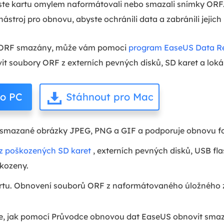
jste kartu omylem naformátovali nebo smazali snímky ORF. 
ástroj pro obnovu, abyste ochránili data a zabránili jejich
e ORF smazány, může vám pomoci
program EaseUS Data R
 soubory ORF z externích pevných disků, SD karet a lokál
ro PC
Stáhnout pro Mac
 smazané obrázky JPEG, PNG a GIF a podporuje obnovu fo
 z poškozených SD karet
, externích pevných disků, USB fl
škozeny.
rtu. Obnovení souborů ORF z naformátovaného úložného za
uje, jak pomocí Průvodce obnovou dat EaseUS obnovit smaz