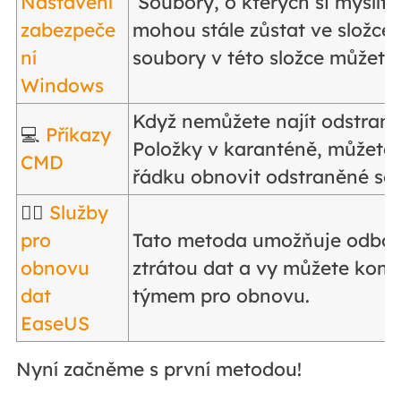
Nastavení
Soubory, o kterých si myslíte
zabezpeče
mohou stále zůstat ve složce
ní
soubory v této složce můžete
Windows
Když nemůžete najít odstran
💻
Příkazy
Položky v karanténě, můžete
CMD
řádku obnovit odstraněné so
👩‍⚕️
Služby
pro
Tato metoda umožňuje odborn
obnovu
ztrátou dat a vy můžete komu
dat
týmem pro obnovu.
EaseUS
Nyní začněme s první metodou!