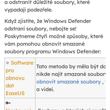
a odstranit důležité soubory, které
vypadají podezřele.
Když zjistíte, že Windows Defender
odstraní soubory, nebojte se!
Poskytneme čtyři možné způsoby, které
vám pomohou obnovit smazané
soubory programu Windows Defender:
⭐
Software
Tato metoda by měla být do
pro
nikde najít smazané soubory
obnovu
obnovit smazané soubory
, v
dat
a videí.
EaseUS
🔑