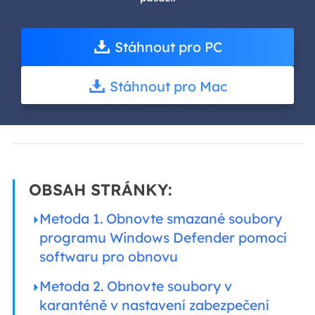
Stáhnout pro PC
Stáhnout pro Mac
OBSAH STRÁNKY:
Metoda 1. Obnovte smazané soubory
programu Windows Defender pomocí
softwaru pro obnovu
Metoda 2. Obnovte soubory v
karanténě v nastavení zabezpečení