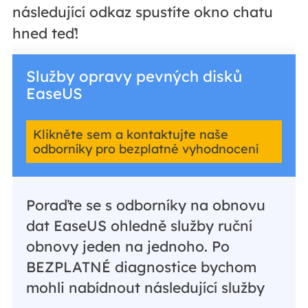
následující odkaz spustíte okno chatu
hned teď!
Služby opravy pevných disků
EaseUS
Klikněte sem a kontaktujte naše
odborníky pro bezplatné vyhodnocení
Poraďte se s odborníky na obnovu
dat EaseUS ohledně služby ruční
obnovy jeden na jednoho. Po
BEZPLATNÉ diagnostice bychom
mohli nabídnout následující služby