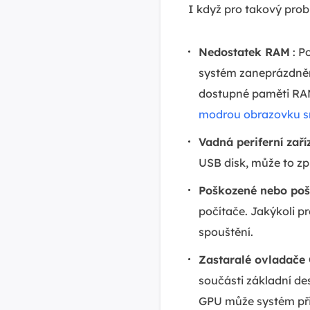
I když pro takový prob
Nedostatek RAM
: P
systém zaneprázdněn
dostupné paměti RAM
modrou obrazovku s
Vadná periferní zaří
USB disk, může to zp
Poškozené nebo po
počítače. Jakýkoli 
spouštění.
Zastaralé ovladače
součásti základní de
GPU může systém při