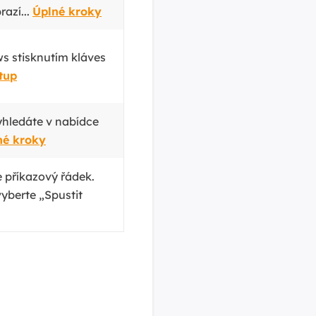
razí...
Úplné kroky
s stisknutím kláves
tup
vyhledáte v nabídce
né kroky
 příkazový řádek.
vyberte „Spustit