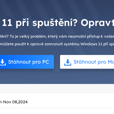
1 při spuštění? Opravt
ní? To je velký problém, který vám neumožní přístup k vašem
 můžete použít k opravě zamrznutí systému Windows 11 při spu
Stáhnout pro PC
Stáhnout pro M
n Nov 08,2024