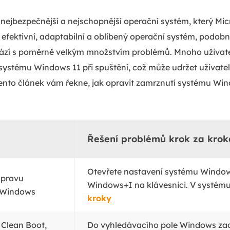
 nejbezpečnější a nejschopnější operační systém, který Mic
 efektivní, adaptabilní a oblíbený operační systém, podobně
hází s poměrně velkým množstvím problémů. Mnoho uživatel
stému Windows 11 při spuštění, což může udržet uživatele
Tento článek vám řekne, jak opravit zamrznutí systému Win
Řešení problémů krok za kro
Otevřete nastavení systému Window
opravu
Windows+I na klávesnici. V systém
 Windows
kroky
 Clean Boot,
Do vyhledávacího pole Windows zad