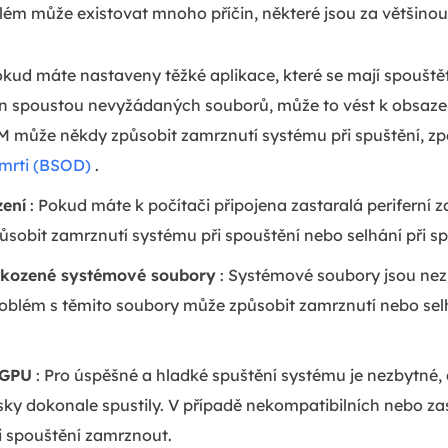
lém může existovat mnoho příčin, některé jsou za většinou
okud máte nastaveny těžké aplikace, které se mají spouštět 
 spoustou nevyžádaných souborů, může to vést k obsazen
 může někdy způsobit zamrznutí systému při spuštění, zp
mrti (BSOD)
.
zení
: Pokud máte k počítači připojena zastaralá periferní z
ůsobit zamrznutí systému při spouštění nebo selhání při sp
škozené systémové soubory
: Systémové soubory jsou nez
problém s těmito soubory může způsobit zamrznutí nebo s
 GPU
: Pro úspěšné a hladké spuštění systému je nezbytné,
sky dokonale spustily. V případě nekompatibilních nebo z
 spouštění zamrznout.