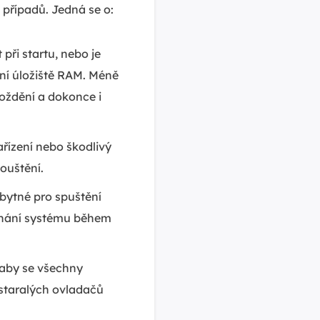
 případů. Jedná se o:
při startu, nebo je
í úložiště RAM. Méně
oždění a dokonce i
ařízení nebo škodlivý
ouštění.
bytné pro spuštění
elhání systému během
 aby se všechny
astaralých ovladačů