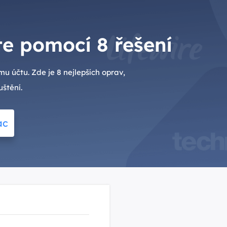
e pomocí 8 řešení
u účtu. Zde je 8 nejlepších oprav,
štění.
ac