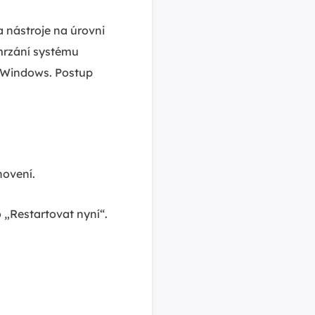
 nástroje na úrovni
mrzání systému
u Windows. Postup
novení.
 „Restartovat nyní“.