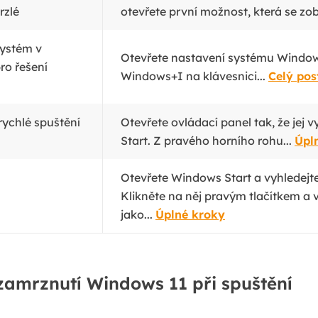
rzlé
otevřete první možnost, která se zob
systém v
Otevřete nastavení systému Window
ro řešení
Windows+I na klávesnici...
Celý pos
rychlé spuštění
Otevřete ovládací panel tak, že jej 
Start. Z pravého horního rohu...
Úpl
Otevřete Windows Start a vyhledejte
Klikněte na něj pravým tlačítkem a 
jako...
Úplné kroky
zamrznutí Windows 11 při spuštění