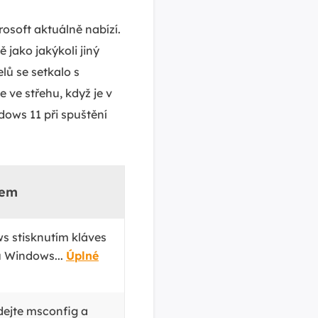
rosoft aktuálně nabízí.
 jako jakýkoli jiný
ů se setkalo s
 ve střehu, když je v
dows 11 při spuštění
kem
s stisknutím kláves
u Windows...
Úplné
ejte msconfig a