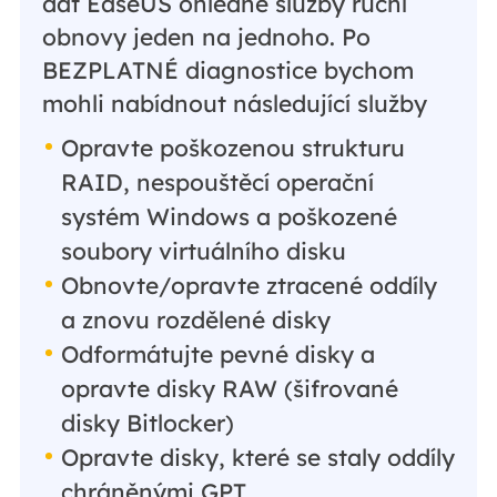
dat EaseUS ohledně služby ruční
obnovy jeden na jednoho. Po
BEZPLATNÉ diagnostice bychom
mohli nabídnout následující služby
Opravte poškozenou strukturu
RAID, nespouštěcí operační
systém Windows a poškozené
soubory virtuálního disku
Obnovte/opravte ztracené oddíly
a znovu rozdělené disky
Odformátujte pevné disky a
opravte disky RAW (šifrované
disky Bitlocker)
Opravte disky, které se staly oddíly
chráněnými GPT