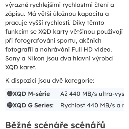
výrazně rychlejšími rychlostmi čtení a
zápisu. Má větší úložnou kapacitu a
pracuje vyšší rychlostí. Díky těmto
funkcím se XQD karty většinou používají
při fotografování sportu, akčních
fotografií a nahrávání Full HD videa.
Sony a Nikon jsou dva hlavní výrobci
XQD karet.
K dispozici jsou dvě kategorie:
🔵XQD M-série
Až 440 MB/s ultra-vyso
🔵XQD G Series:
Rychlost 440 MB/s a m
Běžné scénáře scénářů