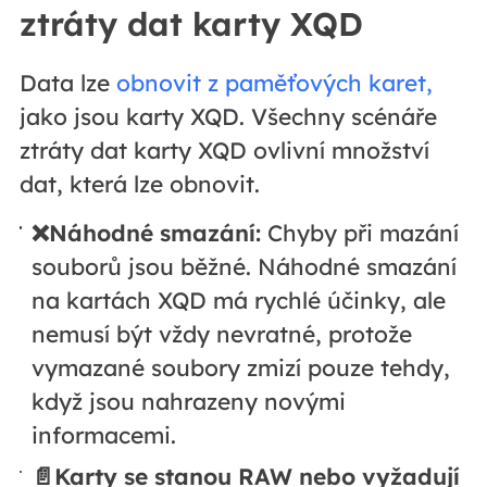
ztráty dat karty XQD
Data lze
obnovit z paměťových karet,
jako jsou karty XQD. Všechny scénáře
ztráty dat karty XQD ovlivní množství
dat, která lze obnovit.
❌Náhodné smazání:
Chyby při mazání
souborů jsou běžné. Náhodné smazání
na kartách XQD má rychlé účinky, ale
nemusí být vždy nevratné, protože
vymazané soubory zmizí pouze tehdy,
když jsou nahrazeny novými
informacemi.
📄Karty se stanou RAW nebo vyžadují