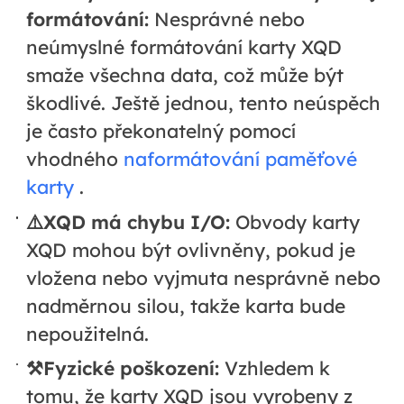
formátování:
Nesprávné nebo
neúmyslné formátování karty XQD
smaže všechna data, což může být
škodlivé. Ještě jednou, tento neúspěch
je často překonatelný pomocí
vhodného
naformátování paměťové
karty
.
⚠️XQD má chybu I/O:
Obvody karty
XQD mohou být ovlivněny, pokud je
vložena nebo vyjmuta nesprávně nebo
nadměrnou silou, takže karta bude
nepoužitelná.
⚒️Fyzické poškození:
Vzhledem k
tomu, že karty XQD jsou vyrobeny z