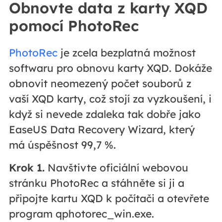
Obnovte data z karty XQD
pomocí PhotoRec
PhotoRec
je zcela bezplatná možnost
softwaru pro obnovu karty XQD. Dokáže
obnovit neomezený počet souborů z
vaší XQD karty, což stojí za vyzkoušení, i
když si nevede zdaleka tak dobře jako
EaseUS Data Recovery Wizard, který
má úspěšnost 99,7 %.
Krok 1.
Navštivte oficiální webovou
stránku PhotoRec a stáhněte si ji a
připojte kartu XQD k počítači a otevřete
program qphotorec_win.exe.