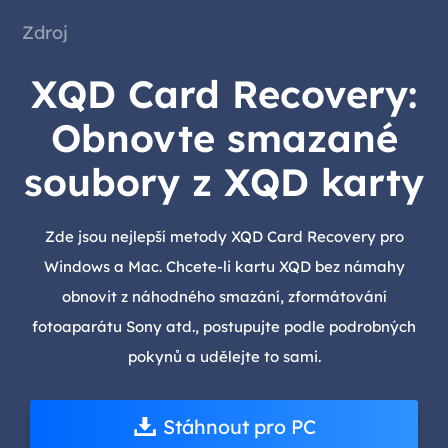
Zdroj
XQD Card Recovery:
Obnovte smazané
soubory z XQD karty
Zde jsou nejlepší metody XQD Card Recovery pro
Windows a Mac. Chcete-li kartu XQD bez námahy
obnovit z náhodného smazání, zformátování
fotoaparátu Sony atd., postupujte podle podrobných
pokynů a udělejte to sami.
Stáhnout pro PC