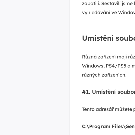
zapotili. Sestavili js
vyhledávání ve Windows
Umístění soub
Různá zařízení mají rů
Windows, PS4/PS5 a mob
různých zařízeních.
#1. Umístění soub
Tento adresář můžete 
C:\Program Files\Ge