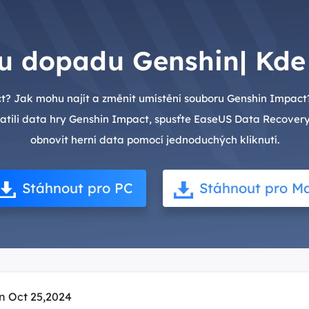
u dopadu Genshin| Kde 
t? Jak mohu najít a změnit umístění souboru Genshin Impac
tratili data hry Genshin Impact, spusťte EaseUS Data Recover
obnovit herní data pomocí jednoduchých kliknutí.
Stáhnout pro PC
Stáhnout pro M
n Oct 25,2024