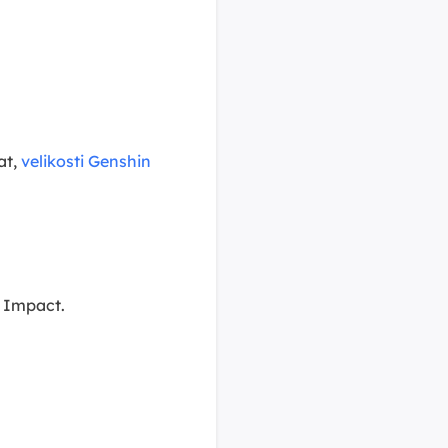
at,
velikosti Genshin
n Impact.