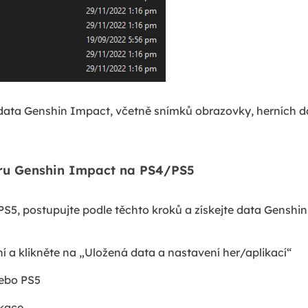
data Genshin Impact, včetně snímků obrazovky, herních d
oru Genshin Impact na PS4/PS5
S5, postupujte podle těchto kroků a získejte data Genshi
í a klikněte na „Uložená data a nastavení her/aplikací“
nebo PS5
ikace