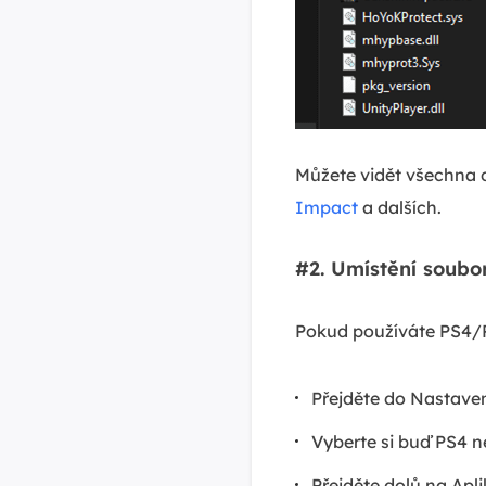
Můžete vidět všechna 
Impact
a dalších.
#2. Umístění soub
Pokud používáte PS4/P
Přejděte do Nastaven
Vyberte si buď PS4 
Přejděte dolů na Apl