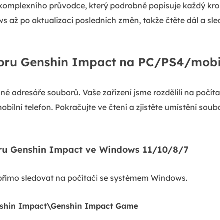
me komplexního průvodce, který podrobně popisuje každý kro
 až po aktualizaci posledních změn, takže čtěte dál a sled
oru Genshin Impact na PC/PS4/mobil
zné adresáře souborů. Vaše zařízení jsme rozdělili na počí
ilní telefon. Pokračujte ve čtení a zjistěte umístění so
oru Genshin Impact ve Windows 11/10/8/7
přímo sledovat na počítači se systémem Windows.
nshin Impact\Genshin Impact Game