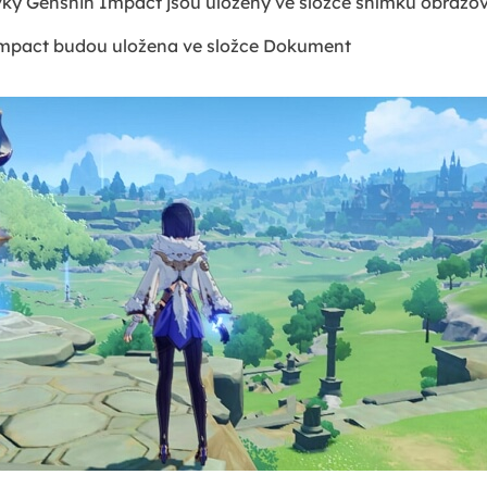
ky Genshin Impact jsou uloženy ve složce snímků obrazo
Impact budou uložena ve složce Dokument