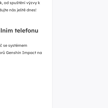
k, od spuštění výzvy k
ujte nás ještě dnes!
ním telefonu
tač se systémem
uborů Genshin Impact na