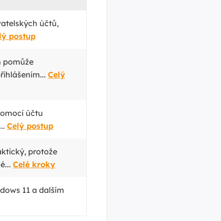
atelských účtů,
lý postup
m pomůže
řihlášením...
Celý
pomocí účtu
..
Celý postup
aktický, protože
é...
Celé kroky
ndows 11 a dalším