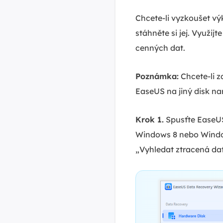
Chcete-li vyzkoušet vý
stáhněte si jej. Využi
cenných dat.
Poznámka:
Chcete-li z
EaseUS na jiný disk nam
Krok 1.
Spusťte EaseUS
Windows 8 nebo Windows 
„Vyhledat ztracená dat