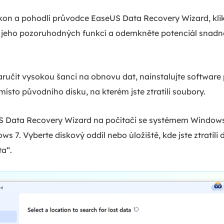
kon a pohodlí průvodce EaseUS Data Recovery Wizard, klik
jte jeho pozoruhodných funkcí a odemkněte potenciál snad
aručit vysokou šanci na obnovu dat, nainstalujte software
ísto původního disku, na kterém jste ztratili soubory.
 Data Recovery Wizard na počítači se systémem Windows
7. Vyberte diskový oddíl nebo úložiště, kde jste ztratili d
a“.