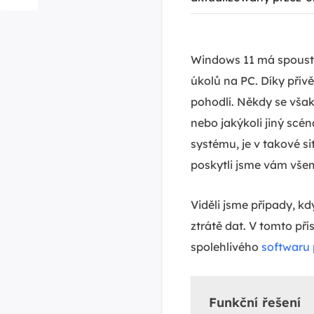
Windows 11 má spoustu 
úkolů na PC. Díky pří
pohodlí. Někdy se však
nebo jakýkoli jiný scé
systému, je v takové s
poskytli jsme vám vš
Viděli jsme případy, k
ztrátě dat. V tomto př
spolehlivého
softwaru
Funkční řešení