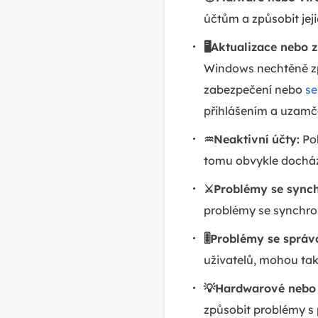
účtům a způsobit jej
🖥️Aktualizace nebo
Windows nechtěně zp
zabezpečení nebo
se
přihlášením a uzamč
♒Neaktivní účty:
Pok
tomu obvykle docház
⚔️Problémy se synch
problémy se synchro
🎚️Problémy se sprá
uživatelů, mohou tak
💡Hardwarové nebo 
způsobit problémy s 