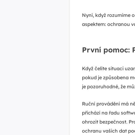
Nyní, když rozumíme o
aspektem: ochranou va
První pomoc: 
Když čelíte situaci u
pokud je způsobena ma
je pozoruhodné, že můž
Ruční provádění má ně
přichází na řadu softwa
ohrozit bezpečnost. P
ochranu vašich dat pod