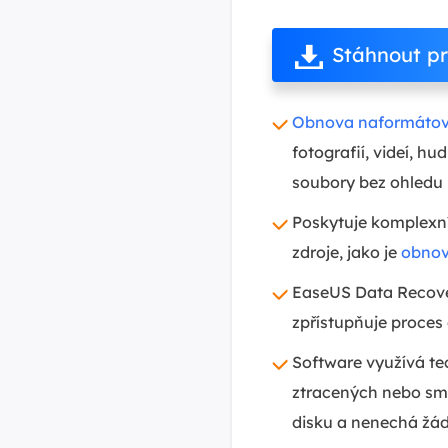
Stáhnout p
Obnova naformátov
fotografií, videí, 
soubory bez ohledu n
Poskytuje komplexní 
zdroje, jako je
obnov
EaseUS Data Recover
zpřístupňuje proces
Software využívá te
ztracených nebo sma
disku a nenechá žád