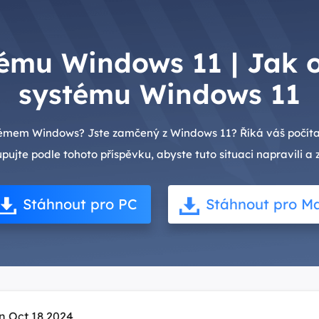
ému Windows 11 | Jak 
systému Windows 11
témem Windows? Jste zamčený z Windows 11? Říká váš počíta
jte podle tohoto příspěvku, abyste tuto situaci napravili a zí
Stáhnout pro PC
Stáhnout pro M
n Oct 18,2024