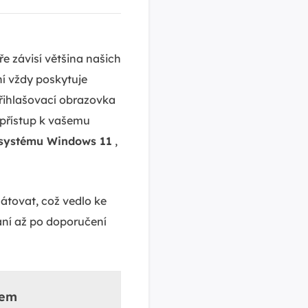
e závisí většina našich
í vždy poskytuje
přihlašovací obrazovka
t přístup k vašemu
 systému Windows 11
,
átovat, což vedlo ke
vání až po doporučení
kem