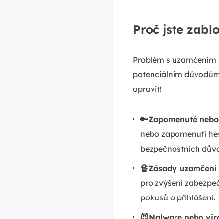
Proč jste zab
Problém s uzamčením 
potenciálním důvodům
opravit!
🔑Zapomenuté nebo 
nebo zapomenutí hes
bezpečnostních dův
🔏Zásady uzamčení 
pro zvýšení zabezpeč
pokusů o přihlášení.
😈Malware nebo vir