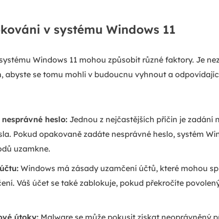
lokováni v systému Windows 11
systému Windows 11 mohou způsobit různé faktory. Je ne
, abyste se tomu mohli v budoucnu vyhnout a odpovídají
nesprávné heslo:
Jednou z nejčastějších příčin je zadání
la. Pokud opakovaně zadáte nesprávné heslo, systém Win
odů uzamkne.
účtu:
Windows má zásady uzamčení účtů, které mohou spr
ení. Váš účet se také zablokuje, pokud překročíte povole
ové útoky:
Malware se může pokusit získat neoprávněný př