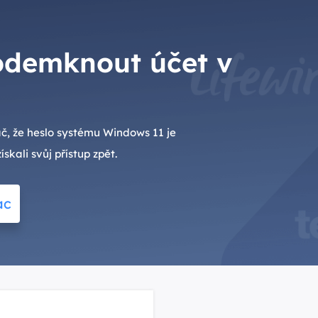
odemknout účet v
č, že heslo systému Windows 11 je
skali svůj přístup zpět.
ac