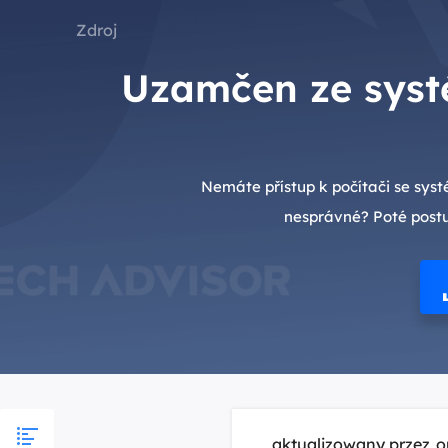
Zdroj
Uzamčen ze syst
Nemáte přístup k počítači se sys
nesprávné? Poté postupu
aktualizowany przez
o