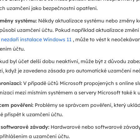
ich uzamčení jako bezpečnostní opatření.
 změny systému:
Někdy aktualizace systému nebo změny k
ůsobí uzamčení účtu. Pokud například aktualizace změní
 nezdaří instalace Windows 11
, může to vést k neočekáv
ením účtu.
ud byl účet delší dobu neaktivní, může být z důvodu zab
í, když je zavedena zásada pro automatické uzamčení ne
ronizací:
V případě účtů Microsoft propojených s online 
nizací mezi místním systémem a servery Microsoft také k 
vcem pověření:
Problémy se správcem pověření, který uklád
é přispět k uzamčení účtu.
softwarové závady:
Hardwarové nebo softwarové závad
přihlášením a uzamčení účtu.