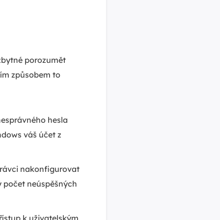
zbytné porozumět
cím způsobem to
 nesprávného hesla
dows váš účet z
ávci nakonfigurovat
ný počet neúspěšných
ístup k uživatelským