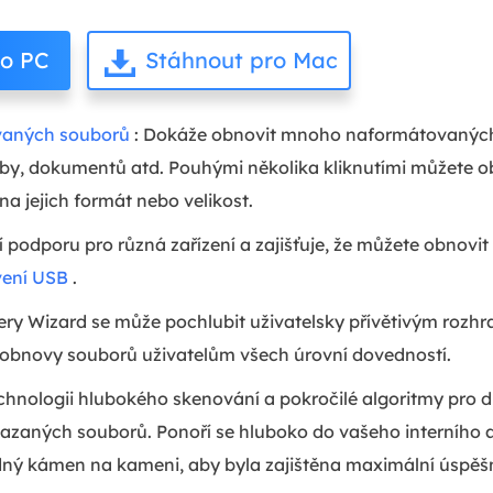
ro PC
Stáhnout pro Mac
aných souborů
: Dokáže obnovit mnoho naformátovaných
hudby, dokumentů atd. Pouhými několika kliknutími můžete 
a jejich formát nebo velikost.
podporu pro různá zařízení a zajišťuje, že můžete obnovit 
ení USB
.
y Wizard se může pochlubit uživatelsky přívětivým rozhra
 obnovy souborů uživatelům všech úrovní dovedností.
chnologii hlubokého skenování a pokročilé algoritmy pro 
zaných souborů. Ponoří se hluboko do vašeho interního 
ný kámen na kameni, aby byla zajištěna maximální úspěš