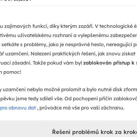
zajímavých funkcí, díky kterým zazáří. V technologické éř
větivému uživatelskému rozhraní a vylepšenému zabezpečen
 setkáte s problémy, jako je nesprávné heslo, nereagující 
nář uzamčení. Nalezení praktických řešení, jak znovu získa
ituaci zásadní. Takže pokud vám byl
zablokován přístup k
em pomoc!
dy uzamčení nebylo možné prolomit a bylo nutné disk zform
íspěvku jsme tedy sdíleli vše. Od pochopení příčin zabloko
 pro obnovu dat
, průvodce má vše pro vaši záchranu.
Řešení problémů krok za kro