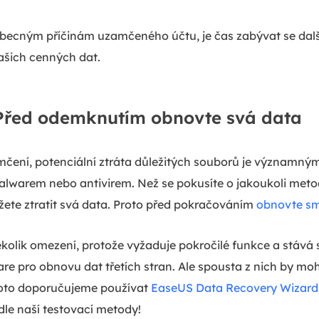
becným příčinám uzamčeného účtu, je čas zabývat se dalš
šich cenných dat.
Před odemknutím obnovte svá data
zamčení, potenciální ztráta důležitých souborů je význam
lwarem nebo antivirem. Než se pokusíte o jakoukoli meto
ete ztratit svá data. Proto před pokračováním
obnovte s
kolik omezení, protože vyžaduje pokročilé funkce a stává
re pro obnovu dat třetích stran. Ale spousta z nich by mohl
roto doporučujeme používat
EaseUS Data Recovery Wizard
le naší testovací metody!