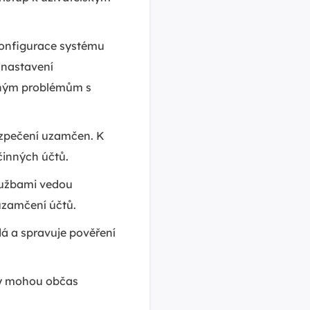
onfigurace systému
 nastavení
aným problémům s
ezpečení uzamčen. K
činných účtů.
službami vedou
uzamčení účtů.
á a spravuje pověření
y mohou občas