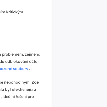
ím kritickým
ným problémem, zejména
du odblokování účtu,
mazané soubory
.
 se nepohodlným. Zde
a být efektivnější a
, ideální řešení pro