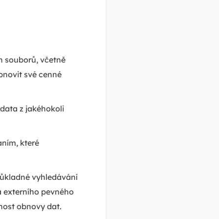
 souborů, včetně
obnovit své cenné
data z jakéhokoli
ním, které
důkladné vyhledávání
a externího pevného
nost obnovy dat.