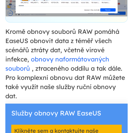
Kromě obnovy souborů RAW pomáhá
EaseUS obnovit data z téměř všech
scénářů ztráty dat, včetně virové
infekce,
obnovy naformátovaných
souborů
, ztraceného oddílu a tak dále.
Pro komplexní obnovu dat RAW můžete
také využít naše služby ruční obnovy
dat.
Služby obnovy RAW EaseUS
Klikněte sem a kontaktujte naše