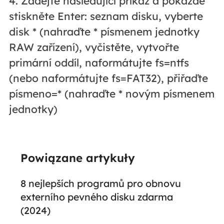
4. Zadejte následující příkaz a pokaždé
stiskněte Enter: seznam disku, vyberte
disk * (nahraďte * písmenem jednotky
RAW zařízení), vyčistěte, vytvořte
primární oddíl, naformátujte fs=ntfs
(nebo naformátujte fs=FAT32), přiřaďte
písmeno=* (nahraďte * novým písmenem
jednotky)
Powiązane artykuły
8 nejlepších programů pro obnovu
externího pevného disku zdarma
(2024)