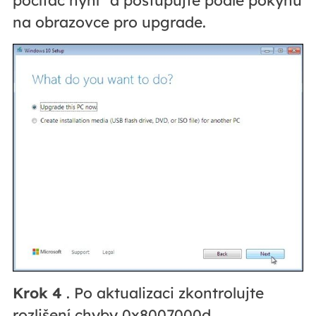
počítač nyní" a postupujte podle pokynů
na obrazovce pro upgrade.
Krok 4
. Po aktualizaci zkontrolujte
rozlišení chyby 0x8007000d.