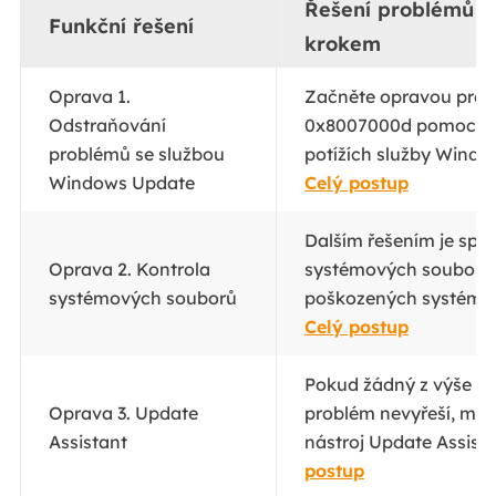
Řešení problémů k
Funkční řešení
krokem
Oprava 1.
Začněte opravou prob
Odstraňování
0x8007000d pomocí P
problémů se službou
potížích služby Windo
Windows Update
Celý postup
Dalším řešením je spuš
Oprava 2. Kontrola
systémových souborů 
systémových souborů
poškozených systémov
Celý postup
Pokud žádný z výše u
Oprava 3. Update
problém nevyřeší, můž
Assistant
nástroj Update Assista
postup