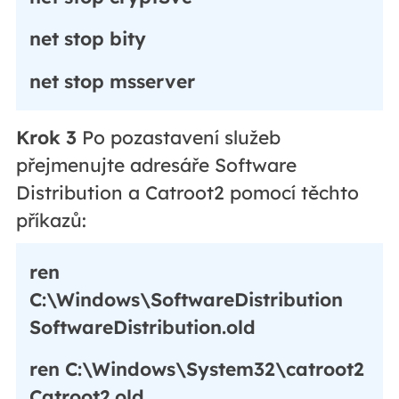
net stop bity
net stop msserver
Krok 3
Po pozastavení služeb
přejmenujte adresáře Software
Distribution a Catroot2 pomocí těchto
příkazů:
ren
C:\Windows\SoftwareDistribution
SoftwareDistribution.old
ren C:\Windows\System32\catroot2
Catroot2.old