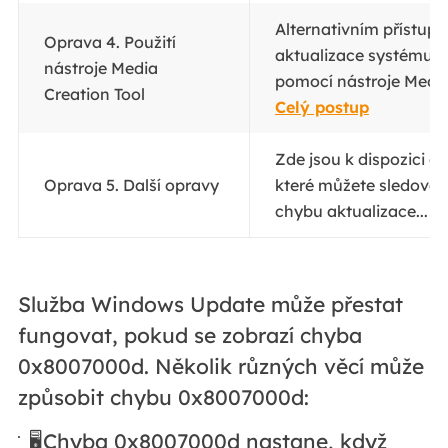
Alternativním přístupe
Oprava 4. Použití
aktualizace systému 
nástroje Media
pomocí nástroje Media 
Creation Tool
Celý postup
Zde jsou k dispozici da
Oprava 5. Další opravy
které můžete sledovat 
chybu aktualizace...
C
Služba Windows Update může přestat
fungovat, pokud se zobrazí chyba
0x8007000d. Několik různých věcí může
způsobit chybu 0x8007000d:
🖥️Chyba 0x8007000d nastane, když