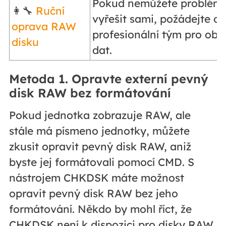
Pokud nemůžete problém
👩‍🔧
Ruční
vyřešit sami, požádejte o
oprava RAW
profesionální tým pro ob
disku
dat.
Metoda 1. Opravte externí pevný
disk RAW bez formátování
Pokud jednotka zobrazuje RAW, ale
stále má písmeno jednotky, můžete
zkusit opravit pevný disk RAW, aniž
byste jej formátovali pomocí CMD. S
nástrojem CHKDSK máte možnost
opravit pevný disk RAW bez jeho
formátování. Někdo by mohl říct, že
CHKDSK není k dispozici pro disky RAW,