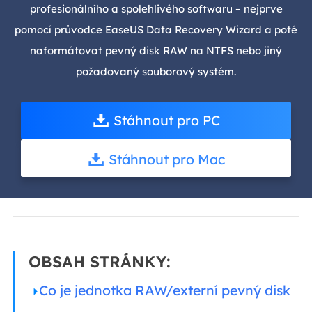
profesionálního a spolehlivého softwaru – nejprve
pomocí průvodce EaseUS Data Recovery Wizard a poté
naformátovat pevný disk RAW na NTFS nebo jiný
požadovaný souborový systém.
Stáhnout pro PC
Stáhnout pro Mac
OBSAH STRÁNKY:
Co je jednotka RAW/externí pevný disk