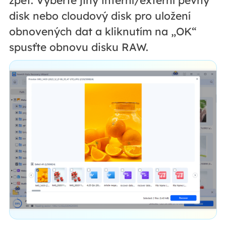
zpět. Vyberte jiný interní/externí pevný
disk nebo cloudový disk pro uložení
obnovených dat a kliknutím na „OK“
spusťte obnovu disku RAW.