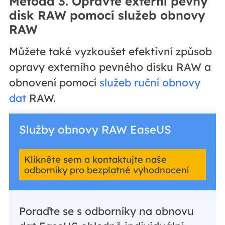
Metoda 3. Opravte externí pevný
disk RAW pomocí služeb obnovy
RAW
Můžete také vyzkoušet efektivní způsob
opravy externího pevného disku RAW a
obnovení pomocí
služeb ruční obnovy
dat
RAW.
Služby obnovy RAW EaseUS
Klikněte sem a kontaktujte naše
odborníky pro bezplatné vyhodnocení
Poraďte se s odborníky na obnovu