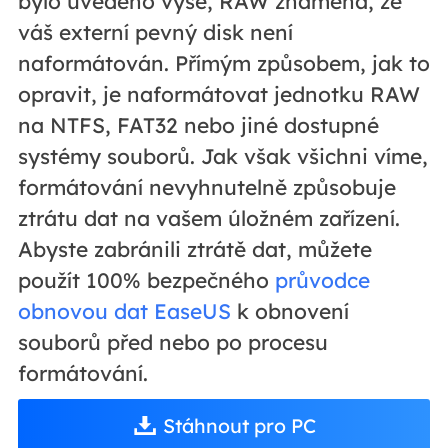
bylo uvedeno výše, RAW znamená, že
váš externí pevný disk není
naformátován. Přímým způsobem, jak to
opravit, je naformátovat jednotku RAW
na NTFS, FAT32 nebo jiné dostupné
systémy souborů. Jak však všichni víme,
formátování nevyhnutelně způsobuje
ztrátu dat na vašem úložném zařízení.
Abyste zabránili ztrátě dat, můžete
použít 100% bezpečného
průvodce
obnovou dat EaseUS
k obnovení
souborů před nebo po procesu
formátování.
Stáhnout pro PC