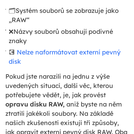
🗂️Systém souborů se zobrazuje jako
„RAW“
❌Názvy souborů obsahují podivné
znaky
💽
Nelze naformátovat externí pevný
disk
Pokud jste narazili na jednu z výše
uvedených situací, další věc, kterou
potřebujete vědět, je, jak provést
opravu disku RAW,
aniž byste na něm
ztratili jakékoli soubory. Na základě
našich zkušeností existují tři způsoby,
jak opravit externí pevný disk RAW. Oba