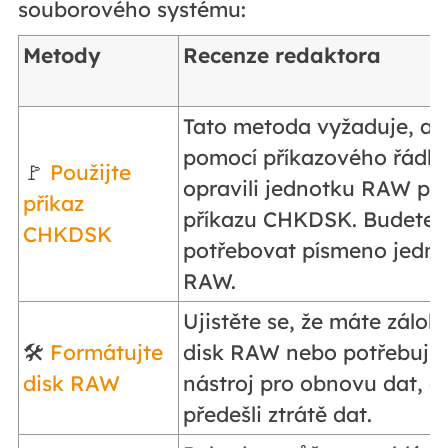
souborového systému:
Metody
Recenze redaktora
Tato metoda vyžaduje, ab
pomocí příkazového řádk
🚩
Použijte
opravili jednotku RAW po
příkaz
příkazu CHKDSK. Budete
CHKDSK
potřebovat písmeno jedn
RAW.
Ujistěte se, že máte zálo
🛠️
Formátujte
disk RAW nebo potřebuje
disk RAW
nástroj pro obnovu dat, a
předešli ztrátě dat.