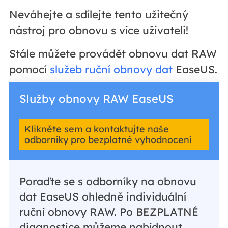
Neváhejte a sdílejte tento užitečný
nástroj pro obnovu s více uživateli!
Stále můžete provádět obnovu dat RAW
pomocí
služeb ruční obnovy dat
EaseUS.
Služby obnovy RAW EaseUS
Klikněte sem a kontaktujte naše
odborníky pro bezplatné vyhodnocení
Poraďte se s odborníky na obnovu
dat EaseUS ohledně individuální
ruční obnovy RAW. Po BEZPLATNÉ
diagnostice můžeme nabídnout