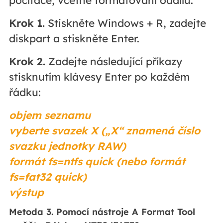
Krok 1.
Stiskněte Windows + R, zadejte
diskpart a stiskněte Enter.
Krok 2.
Zadejte následující příkazy
stisknutím klávesy Enter po každém
řádku:
objem seznamu
vyberte svazek X („X“ znamená číslo
svazku jednotky RAW)
formát fs=ntfs quick (nebo formát
fs=fat32 quick)
výstup
Metoda 3. Pomocí nástroje A Format Tool