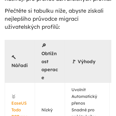
Přečtěte si tabulku níže, abyste získali
nejlepšího průvodce migrací
uživatelských profilů:
🔎
Obtížn
🔨
ost
🚩
Výhody
Nářadí
operac
e
Uvolnit
🥇
Automatický
EaseUS
přenos
Todo
Nízký
Snadné pro