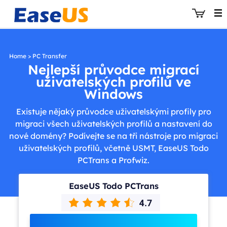
Home
>
PC Transfer
Nejlepší průvodce migrací
uživatelských profilů ve
EaseUS
Windows
Existuje nějaký průvodce uživatelskými profily pro
migraci všech uživatelských profilů a nastavení do
nové domény? Podívejte se na tři nástroje pro migraci
uživatelských profilů, včetně USMT, EaseUS Todo
PCTrans a Profwiz.
EaseUS Todo PCTrans