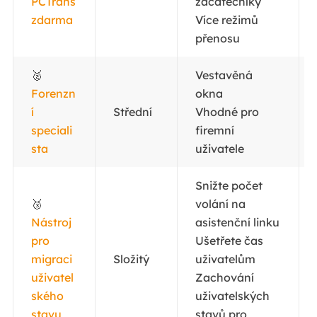
PCTrans
začátečníky
zdarma
Více režimů
přenosu
🥈
Vestavěná
Forenzn
okna
í
Střední
Vhodné pro
speciali
firemní
sta
uživatele
Snižte počet
🥉
volání na
Nástroj
asistenční linku
pro
Ušetřete čas
migraci
Složitý
uživatelům
uživatel
Zachování
ského
uživatelských
stavu
stavů pro