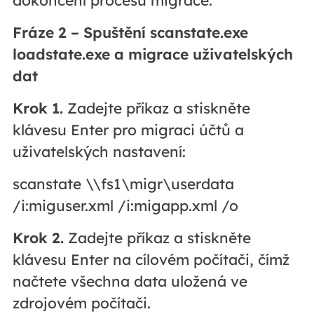
Fráze 2 – Spuštění scanstate.exe
loadstate.exe a migrace uživatelských
dat
Krok 1.
Zadejte příkaz a stiskněte
klávesu Enter pro migraci účtů a
uživatelských nastavení:
scanstate \\fs1\migr\userdata
/i:miguser.xml /i:migapp.xml /o
Krok 2.
Zadejte příkaz a stiskněte
klávesu Enter na cílovém počítači, čímž
načtete všechna data uložená ve
zdrojovém počítači.