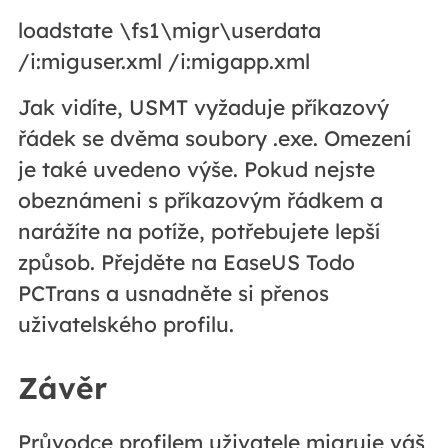
loadstate \fs1\migr\userdata
/i:miguser.xml /i:migapp.xml
Jak vidíte, USMT vyžaduje příkazový
řádek se dvěma soubory .exe. Omezení
je také uvedeno výše. Pokud nejste
obeznámeni s příkazovým řádkem a
narážíte na potíže, potřebujete lepší
způsob. Přejděte na EaseUS Todo
PCTrans a usnadněte si přenos
uživatelského profilu.
Závěr
Průvodce profilem uživatele migruje váš