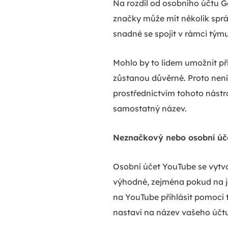
Na rozdíl od osobního účtu 
značky může mít několik správ
snadné se spojit v rámci týmu
Mohlo by to lidem umožnit př
zůstanou důvěrné. Proto nen
prostřednictvím tohoto nástr
samostatný název.
Neznačkový nebo osobní úč
Osobní účet YouTube se vytvo
výhodné, zejména pokud na je
na YouTube přihlásit pomocí
nastaví na název vašeho účt