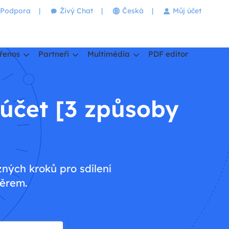
Podpora
|
Živý Chat
|
Česká
|
Můj účet
řenos
Partneři
Multimédia
PDF editor
 účet [3 způsoby
ných kroků pro sdílení
běrem.