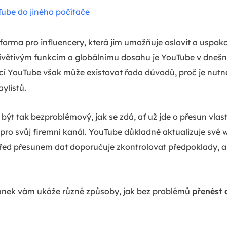
Tube do jiného počítače
tforma pro influencery, která jim umožňuje oslovit a uspoko
ívětivým funkcím a globálnímu dosahu je YouTube v dnešní
cí YouTube však může existovat řada důvodů, proč je nutn
ylistů.
ýt tak bezproblémový, jak se zdá, ať už jde o přesun vlastn
pro svůj firemní kanál. YouTube důkladně aktualizuje své 
před přesunem dat doporučuje zkontrolovat předpoklady, ab
lánek vám ukáže různé způsoby, jak bez problémů
přenést 