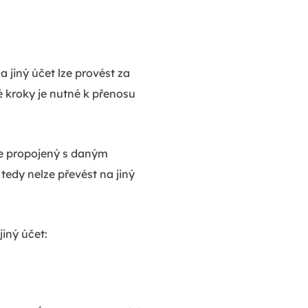
 jiný účet lze provést za
ké kroky je nutné k přenosu
le propojený s daným
tedy nelze převést na jiný
iný účet: