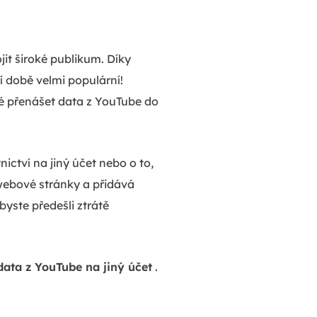
jit široké publikum. Díky
 době velmi populární!
é přenášet data z YouTube do
ictví na jiný účet nebo o to,
webové stránky a přidává
yste předešli ztrátě
data z YouTube na jiný účet
.