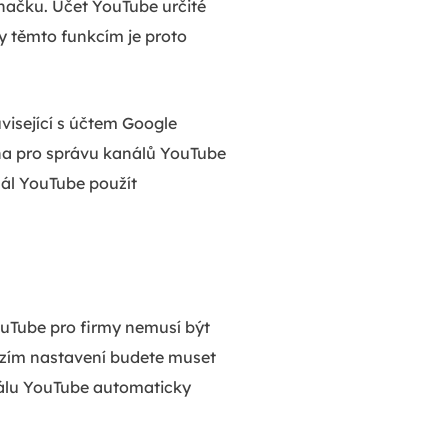
načku. Účet YouTube určité
ky těmto funkcím je proto
visející s účtem Google
na pro správu kanálů YouTube
nál YouTube použít
ouTube pro firmy nemusí být
hozím nastavení budete muset
nálu YouTube automaticky