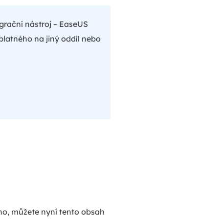
igrační nástroj – EaseUS
latného na jiný oddíl nebo
no, můžete nyní tento obsah