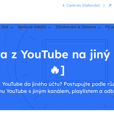
Centrum Stahování
|
 Dat
Správce Oddílů
Zálohování & Obnova
PC p
a z YouTube na jiný
🔥]
 YouTube do jiného účtu? Postupujte podle růz
u YouTube s jiným kanálem, playlistem a od