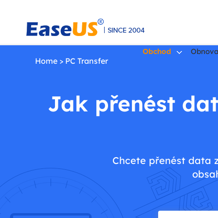
Obchod
Obnova
Home
>
PC Transfer
EaseUS
Jak přenést dat
Chcete přenést data z
obsah