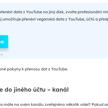
enést data z YouTube na jiný disk, zvolte profesionální m
oj umožňuje přenést veganská data z YouTube, účtů a předp
ma
/7
né pokyny k přenosu dat z YouTube.
 do jiného účtu – kanál
a máte na svém kanálu zveřejněno několik videí? Pokud a