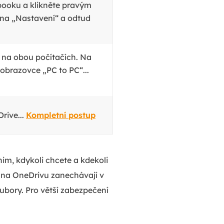
ebooku a klikněte pravým
 na „Nastavení“ a odtud
 na obou počítačích. Na
obrazovce „PC to PC“...
rive...
Kompletní postup
nim, kdykoli chcete a kdekoli
é na OneDrivu zanechávají v
oubory. Pro větší zabezpečení