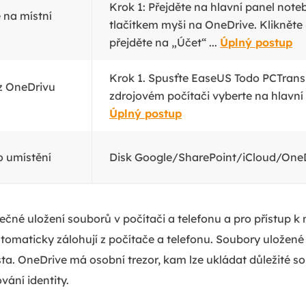
Krok 1: Přejděte na hlavní panel not
 na místní
tlačítkem myši na OneDrive. Klikněte
přejděte na „Účet“ ...
Úplný postup
Krok 1. Spusťte EaseUS Todo PCTrans
 z OneDrivu
zdrojovém počítači vyberte na hlavní 
Úplný postup
o umístění
Disk Google/SharePoint/iCloud/OneD
čné uložení souborů v počítači a telefonu a pro přístup k 
utomaticky zálohují z počítače a telefonu. Soubory uložen
ta. OneDrive má osobní trezor, kam lze ukládat důležité s
ání identity.