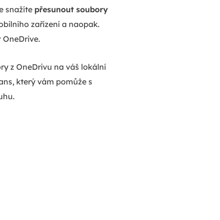
e snažíte
přesunout soubory
bilního zařízení a naopak.
t OneDrive.
 z OneDrivu na váš lokální
rans, který vám pomůže s
uhu.