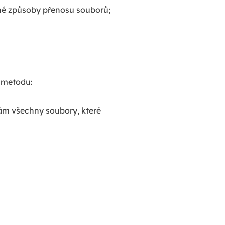
ůzné způsoby přenosu souborů;
o metodu:
ám všechny soubory, které