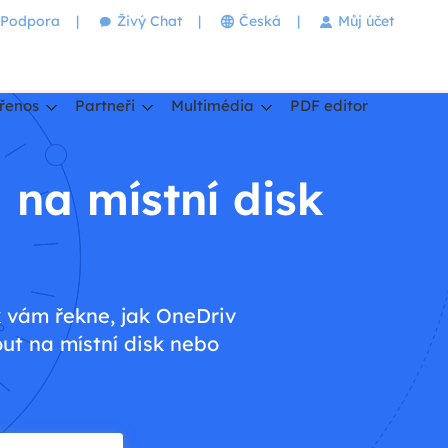
Podpora
|
Živý Chat
|
Česká
|
Můj účet
řenos
Partneři
Multimédia
PDF editor
na místní disk
k vám řekne, jak OneDriv
ut na místní disk nebo