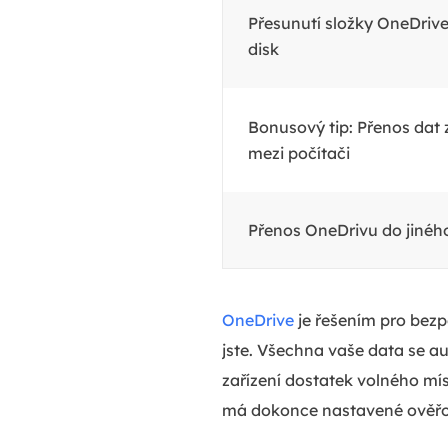
Přesunutí složky OneDrive
disk
Bonusový tip: Přenos dat
mezi počítači
Přenos OneDrivu do jinéh
OneDrive
je řešením pro bezpe
jste. Všechna vaše data se a
zařízení dostatek volného mís
má dokonce nastavené ověřov