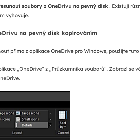
řesunout soubory z OneDrivu na pevný disk
. Existují r
ám vyhovuje.
eDrivu na pevný disk kopírováním
out přímo z aplikace OneDrive pro Windows, použijte tut
likace „OneDrive“ z „Průzkumníka souborů“. Zobrazí se v
neDrive.