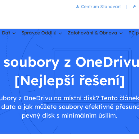
Centrum Stahování
|
 Dat
Správce Oddílů
Zálohování & Obnova
PC p
 soubory z OneDrivu 
[Nejlepší řešení]
ubory z OneDrivu na místní disk? Tento článe
 data a jak můžete soubory efektivně přesuno
pevný disk s minimálním úsilím.