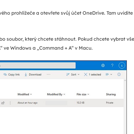
vého prohlížeče a otevřete svůj účet OneDrive. Tam uvidít
bo soubor, který chcete stáhnout. Pokud chcete vybrat vš
 A“ ve Windows a „Command + A“ v Macu.