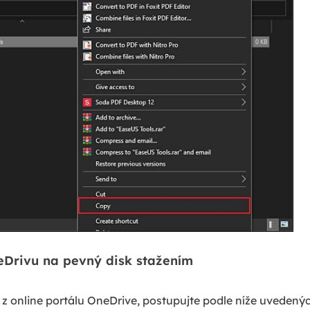
eDrivu na pevný disk stažením
 z online portálu OneDrive, postupujte podle níže uvedený