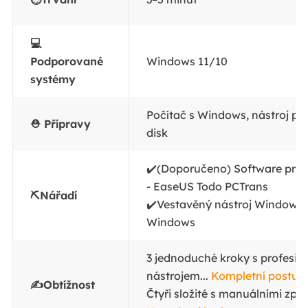
💻
Podporované
Windows 11/10
systémy
Počítač s Windows, nástroj pro
⛑️ Přípravy
disk
✔️(Doporučeno) Software pro 
- EaseUS Todo PCTrans
⛏️Nářadí
✔️Vestavěný nástroj Windows 
Windows
3 jednoduché kroky s profesio
nástrojem...
Kompletní postup
✍️Obtížnost
Čtyři složité s manuálními způs