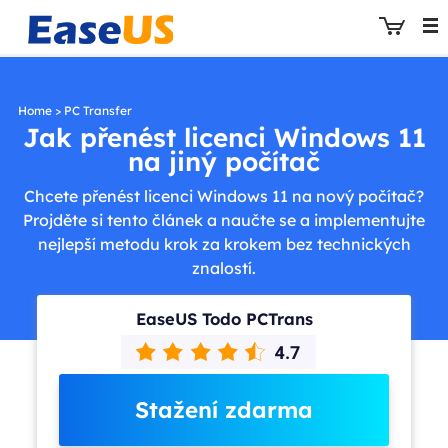
Home
>
PC Transfer
Jak přenést licenci Windows 11
na jiný počítač
EaseUS
Chcete přenést licenci Windows 11 na nový počítač?
Projděte si tento článek a naučte se a implementujte
nejlepší metodu krok za krokem bez technických
znalostí.
EaseUS Todo PCTrans
Stažení zdarma