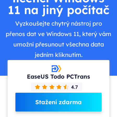
11 na jiný počítač
Vyzkoušejte chytrý nástroj pro
přenos dat ve Windows 11, který vám
umožní přesunout všechna data
jedním kliknutím.
EaseUS Todo PCTrans
Stažení zdarma