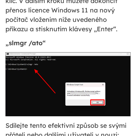
klíč. V dalším kroku můžete dokončit
přenos licence Windows 11 na nový
počítač vložením níže uvedeného
příkazu a stisknutím klávesy „Enter“.
„slmgr /ato“
Sdílejte tento efektivní způsob se svými
přáteli nebo dalšími uživateli v nouzi: