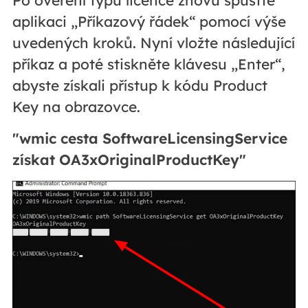
Po ověření typu licence znovu spusťte
aplikaci „Příkazový řádek“ pomocí výše
uvedených kroků. Nyní vložte následující
příkaz a poté stiskněte klávesu „Enter“,
abyste získali přístup k kódu Product
Key na obrazovce.
"wmic cesta SoftwareLicensingService
získat OA3xOriginalProductKey"