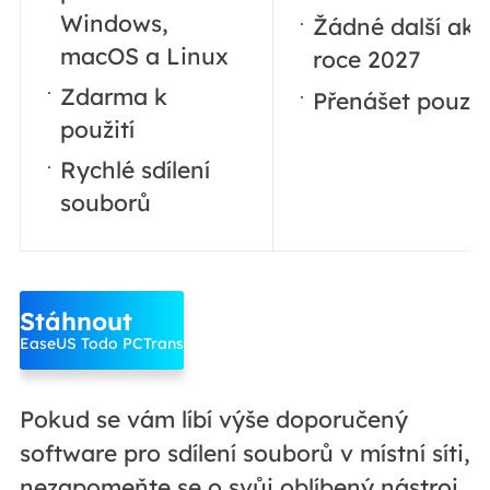
Windows,
Žádné další akt
macOS a Linux
roce 2027
Zdarma k
Přenášet pouze
použití
Rychlé sdílení
souborů
Stáhnout
EaseUS Todo PCTrans
Pokud se vám líbí výše doporučený
software pro sdílení souborů v místní síti,
nezapomeňte se o svůj oblíbený nástroj