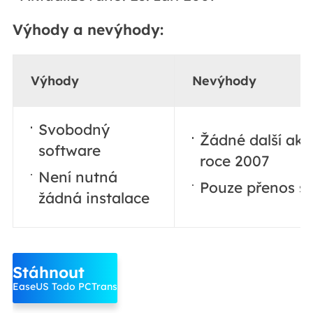
Výhody a nevýhody:
Výhody
Nevýhody
Svobodný
Žádné další akt
software
roce 2007
Není nutná
Pouze přenos s
žádná instalace
Stáhnout
EaseUS Todo PCTrans