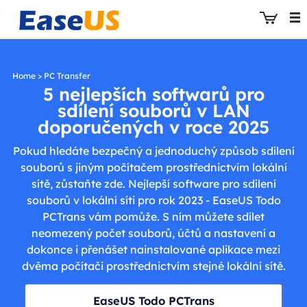
Home
>
PC Transfer
5 nejlepších softwarů pro
sdílení souborů v LAN
EaseUS
doporučených v roce 2025
Pokud hledáte bezpečný a jednoduchý způsob sdílení
souborů s jiným počítačem prostřednictvím lokální
sítě, zůstaňte zde. Nejlepší software pro sdílení
souborů v lokální síti pro rok 2023 - EaseUS Todo
PCTrans vám pomůže. S ním můžete sdílet
neomezený počet souborů, účtů a nastavení a
dokonce i přenášet nainstalované aplikace mezi
dvěma počítači prostřednictvím stejné lokální sítě.
EaseUS Todo PCTrans