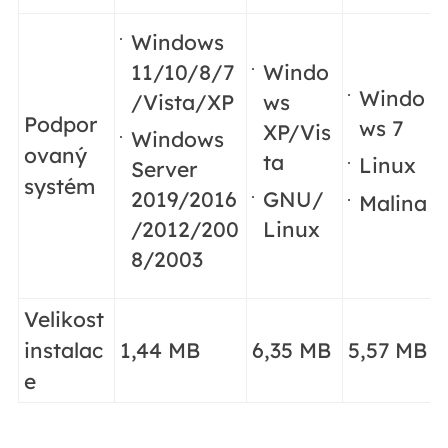
Windows
11/10/8/7
Windo
Windo
/Vista/XP
ws
Podpor
ws 7
XP/Vis
Windows
ovaný
ta
Linux
Server
systém
2019/2016
GNU/
Malina
/2012/200
Linux
8/2003
Velikost
instalac
1,44 MB
6,35 MB
5,57 MB
e