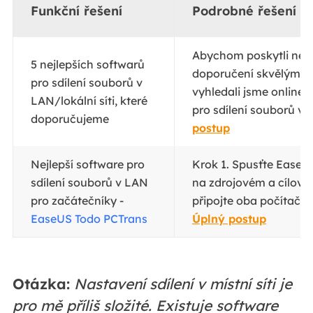
Funkční řešení
Podrobné řešení p
Abychom poskytli nez
5 nejlepších softwarů
doporučení skvělým u
pro sdílení souborů v
vyhledali jsme online 
LAN/lokální síti, které
pro sdílení souborů v mí
doporučujeme
postup
Nejlepší software pro
Krok 1. Spusťte EaseU
sdílení souborů v LAN
na zdrojovém a cílové
pro začátečníky -
připojte oba počítače p
EaseUS Todo PCTrans
Úplný postup
Otázka:
Nastavení sdílení v místní síti je
pro mě příliš složité. Existuje software