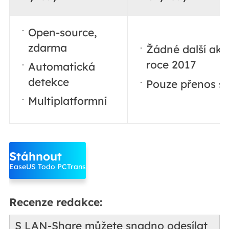
Open-source,
zdarma
Žádné další akt
roce 2017
Automatická
detekce
Pouze přenos s
Multiplatformní
Stáhnout
EaseUS Todo PCTrans
Recenze redakce:
S LAN-Share můžete snadno odesílat