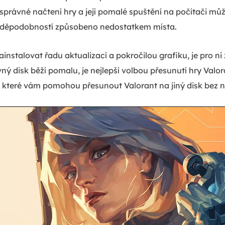
právné načtení hry a její pomalé spuštění na počítači může
pravděpodobností způsobeno nedostatkem místa.
instalovat řadu aktualizací a pokročilou grafiku, je pro ni 
ý disk běží pomalu, je nejlepší volbou přesunutí hry Valora
, které vám pomohou přesunout Valorant na jiný disk bez nu