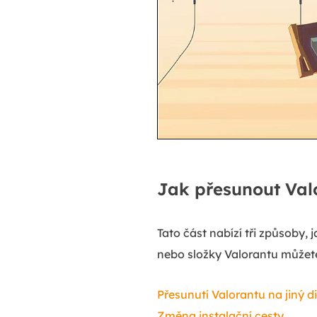
Jak přesunout Valo
Tato část nabízí tři způsoby,
nebo složky Valorantu můžete
Přesunutí Valorantu na jiný d
Změna instalační cesty