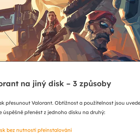
rant na jiný disk – 3 způsoby
 jak přesunout Valorant. Obtížnost a použitelnost jsou uve
 úspěšně přenést z jednoho disku na druhý:
isk bez nutnosti přeinstalování