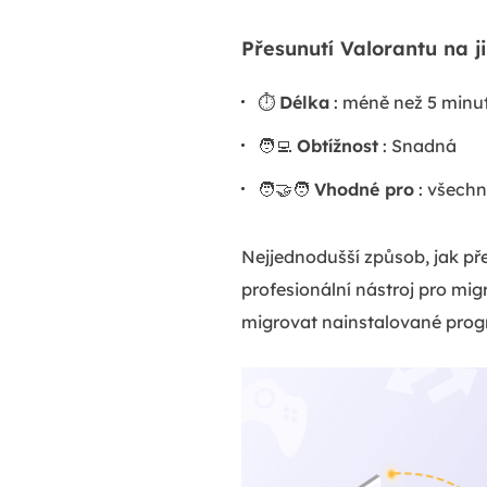
Přesunutí Valorantu na j
⏱️
Délka
: méně než 5 minu
🧑‍💻
Obtížnost
: Snadná
🧑‍🤝‍🧑
Vhodné pro
: všechn
Nejjednodušší způsob, jak pře
profesionální nástroj pro mig
migrovat nainstalované progr