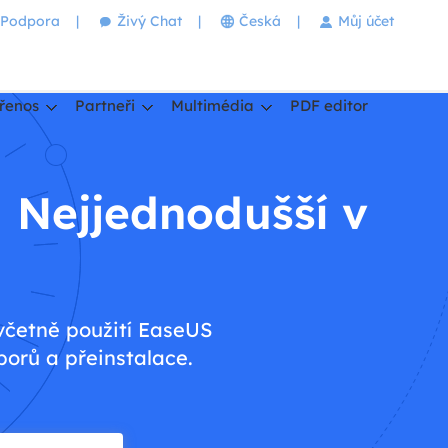
Podpora
|
Živý Chat
|
Česká
|
Můj účet
řenos
Partneři
Multimédia
PDF editor
| Nejjednodušší v
 včetně použití EaseUS
orů a přeinstalace.