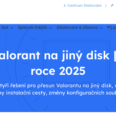
Centrum Stahování
|
 Dat
Správce Oddílů
Zálohování & Obnova
PC p
lorant na jiný disk 
roce 2025
čtyři řešení pro přesun Valorantu na jiný disk,
y instalační cesty, změny konfiguračních soub