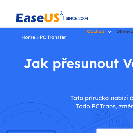
Obchod
Obnova
Home
>
PC Transfer
EaseUS
Jak přesunout Va
Tato příručka nabízí 
Todo PCTrans, změn