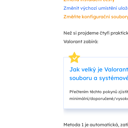
Změnit výchozí umístění ulož
Změňte konfigurační soubory
Než si projdeme čtyři praktic
Valorant zabírá:
Jak velký je Valoran
souboru a systémov
Přečtením těchto pokynů zjistí
minimální/doporučené/vysok
Metoda 1 je automatická, zat