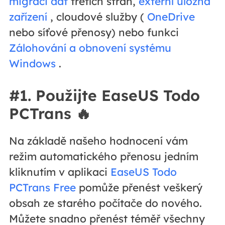
migraci dat
třetích stran,
externí úložná
zařízení
, cloudové služby (
OneDrive
nebo síťové přenosy) nebo funkci
Zálohování a obnovení systému
Windows
.
#1. Použijte EaseUS Todo
PCTrans
🔥
Na základě našeho hodnocení vám
režim automatického přenosu jedním
kliknutím v aplikaci
EaseUS Todo
PCTrans Free
pomůže přenést veškerý
obsah ze starého počítače do nového.
Můžete snadno přenést téměř všechny