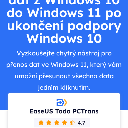
do Windows 11 po
ukončení podpory
Windows 10
Vyzkoušejte chytrý nástroj pro
přenos dat ve Windows 11, který vám
umožní přesunout všechna data
jedním kliknutím.
EaseUS Todo PCTrans