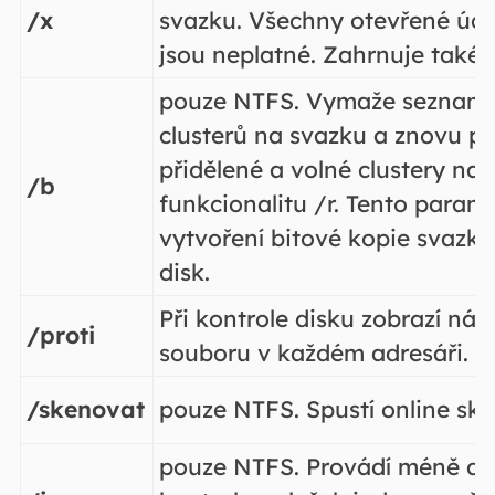
/x
svazku. Všechny otevřené úch
jsou neplatné. Zahrnuje také f
pouze NTFS. Vymaže seznam 
clusterů na svazku a znovu p
přidělené a volné clustery na
/b
funkcionalitu /r. Tento parame
vytvoření bitové kopie svazk
disk.
Při kontrole disku zobrazí ná
/proti
souboru v každém adresáři.
/skenovat
pouze NTFS. Spustí online sk
pouze NTFS. Provádí méně d