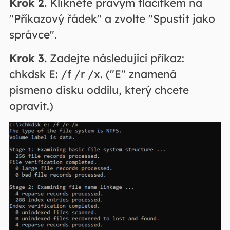
Krok 2.
Klikněte pravým tlačítkem na
"Příkazový řádek" a zvolte "Spustit jako
správce".
Krok 3.
Zadejte následující příkaz:
chkdsk E: /f /r /x. ("E" znamená
písmeno disku oddílu, který chcete
opravit.)