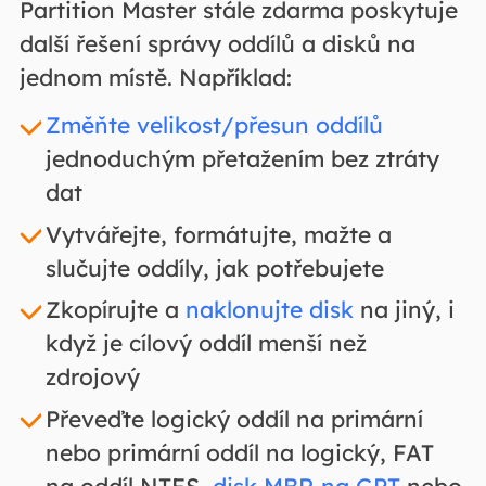
Partition Master stále zdarma poskytuje
další řešení správy oddílů a disků na
jednom místě. Například:
Změňte velikost/přesun oddílů
jednoduchým přetažením bez ztráty
dat
Vytvářejte, formátujte, mažte a
slučujte oddíly, jak potřebujete
Zkopírujte a
naklonujte disk
na jiný, i
když je cílový oddíl menší než
zdrojový
Převeďte logický oddíl na primární
nebo primární oddíl na logický, FAT
na oddíl NTFS,
disk MBR na GPT
nebo