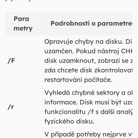
Para
Podrobnosti o parametrec
metry
Opravuje chyby na disku. Dis
uzamčen. Pokud nástroj CH
/F
disk uzamknout, zobrazí se z
zda chcete disk zkontrolovat p
restartování počítače.
Vyhledá chybné sektory a obn
informace. Disk musí být uza
/r
funkcionalitu /f s další analý
fyzického disku.
V případě potřeby nejprve vyn