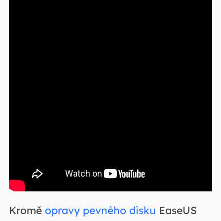
Kromě
opravy pevného disku
EaseUS