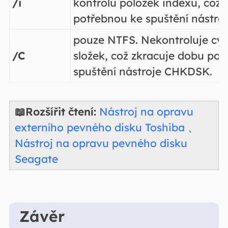
/i
kontrolu položek indexu, což 
potřebnou ke spuštění nástr
pouze NTFS. Nekontroluje cyk
/C
složek, což zkracuje dobu po
spuštění nástroje CHKDSK.
📖Rozšířit čtení:
Nástroj na opravu
externího pevného disku Toshiba
、
Nástroj na opravu pevného disku
Seagate
Závěr