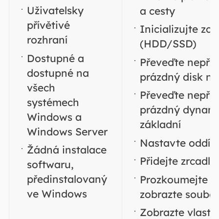
Uživatelsky
a cesty
přívětivé
Inicializujte zc
rozhraní
(HDD/SSD)
Dostupné a
Převeďte nepři
dostupné na
prázdný disk 
všech
Převeďte nepři
systémech
prázdný dynami
Windows a
základní
Windows Server
Nastavte oddíl 
Žádná instalace
Přidejte zrcadlo
softwaru,
předinstalovaný
Prozkoumejte od
ve Windows
zobrazte soubo
Zobrazte vlastn