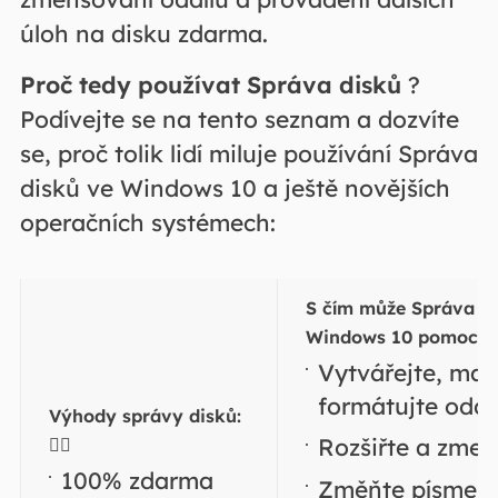
úloh na disku zdarma.
Proč tedy používat Správa disků
?
Podívejte se na tento seznam a dozvíte
se, proč tolik lidí miluje používání Správa
disků ve Windows 10 a ještě novějších
operačních systémech:
S čím může Správa di
Windows 10 pomoci
:
Vytvářejte, maž
formátujte oddí
Výhody správy disků:
Rozšiřte a zmen
👍🏻
100% zdarma
Změňte písmeno