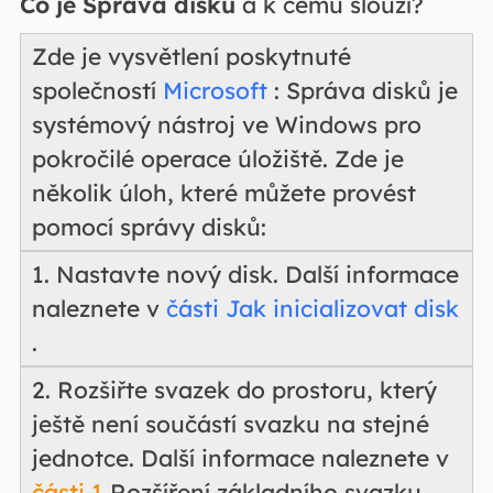
Co je Správa disků
a k čemu slouží?
Zde je vysvětlení poskytnuté
společností
Microsoft
: Správa disků je
systémový nástroj ve Windows pro
pokročilé operace úložiště. Zde je
několik úloh, které můžete provést
pomocí správy disků:
1. Nastavte nový disk. Další informace
naleznete v
části Jak inicializovat disk
.
2. Rozšiřte svazek do prostoru, který
ještě není součástí svazku na stejné
jednotce. Další informace naleznete v
části 1
Rozšíření základního svazku.