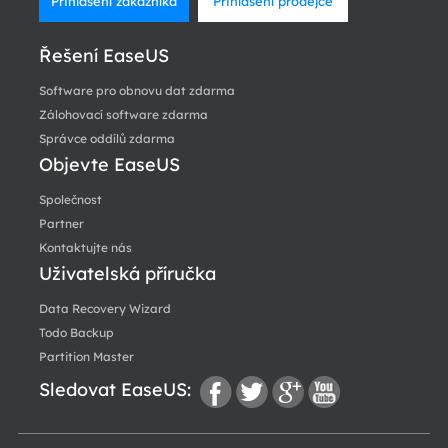
Přihlášení zákazníka
Přihlášení prodejce
Řešení EaseUS
Software pro obnovu dat zdarma
Zálohovací software zdarma
Správce oddílů zdarma
Objevte EaseUS
Společnost
Partner
Kontaktujte nás
Uživatelská příručka
Data Recovery Wizard
Todo Backup
Partition Master
Sledovat EaseUS:
fac
twi
go
you