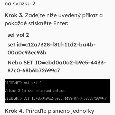
na svazku 2.
Krok 3.
Zadejte níže uvedený příkaz a
pokaždé stiskněte Enter:
sel vol 2
set id=c12a7328-f81f-11d2-ba4b-
00a0c93ec93b
Nebo SET ID=ebd0a0a2-b9e5-4433-
87c0-68b6b72699c7
Krok 4.
Přiřaďte písmeno jednotky