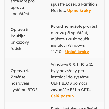
software pro
spusťte EaseUS Partition
opravu
Master...
Úplné kroky
spouštění
Pokud nemůžete provést
Oprava 3.
opravu při spuštění,
Použijte
můžete zkusit použít
příkazový
instalaci Windows
řádek
11/10...
Úplné kroky
Windows 8, 8.1, 10 a 11
Oprava 4.
byly navrženy pro
Změňte
instalaci do systému
nastavení
UEFI BIOS pomocí
systému BIOS
zavaděče EFI a GPT...
Celý postup
Ruční instalace a přidání