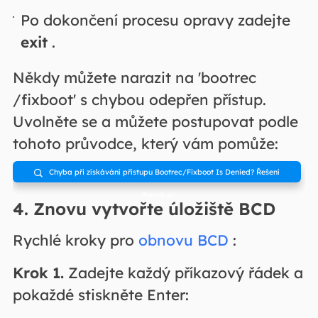
Po dokončení procesu opravy zadejte
exit
.
Někdy můžete narazit na 'bootrec
/fixboot' s chybou odepřen přístup.
Uvolněte se a můžete postupovat podle
tohoto průvodce, který vám pomůže:
Chyba při získávání přístupu Bootrec/Fixboot Is Denied? Řešení

Roundup
4. Znovu vytvořte úložiště BCD
Rychlé kroky pro
obnovu BCD
:
Krok 1.
Zadejte každý příkazový řádek a
pokaždé stiskněte Enter: