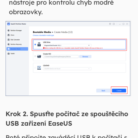
nástroje pro kontrolu chyb modré
obrazovky.
Krok 2. Spusťte počítač ze spouštěcího
USB zařízení EaseUS
Poté připojte zaváděcí USB k počítači s