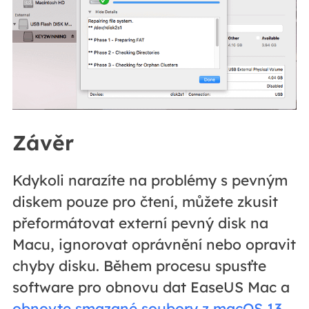
Závěr
Kdykoli narazíte na problémy s pevným
diskem pouze pro čtení, můžete zkusit
přeformátovat externí pevný disk na
Macu, ignorovat oprávnění nebo opravit
chyby disku. Během procesu spusťte
software pro obnovu dat EaseUS Mac a
obnovte smazané soubory z macOS 13