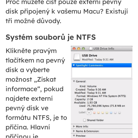
Proč můžete číst pouze externí pevný
disk připojený k vašemu Macu? Existují
tři možné důvody.
Systém souborů je NTFS
Klikněte pravým
tlačítkem na pevný
disk a vyberte
možnost „Získat
informace“, pokud
najdete externí
pevný disk ve
formátu NTFS, je to
příčina. Hlavní
příčinou je