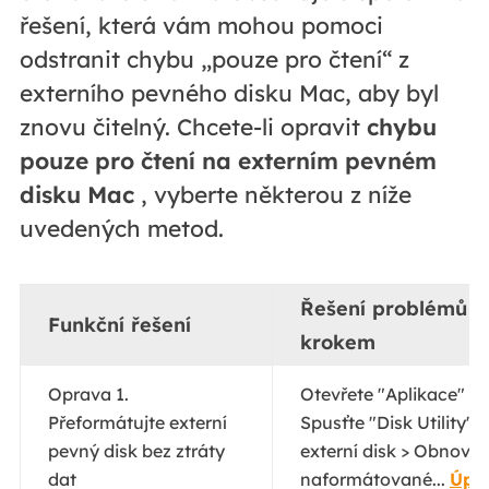
řešení, která vám mohou pomoci
odstranit chybu „pouze pro čtení“ z
externího pevného disku Mac, aby byl
znovu čitelný. Chcete-li opravit
chybu
pouze pro čtení na externím pevném
disku Mac
, vyberte některou z níže
uvedených metod.
Řešení problémů k
Funkční řešení
krokem
Oprava 1.
Otevřete "Aplikace" > 
Přeformátujte externí
Spusťte "Disk Utility"
pevný disk bez ztráty
externí disk > Obnovit
dat
naformátované...
Úpln