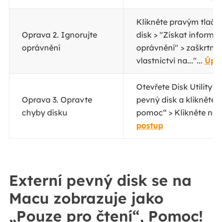
Klikněte pravým tlačít
Oprava 2. Ignorujte
disk > "Získat informac
oprávnění
oprávnění" > zaškrtně
vlastnictví na..."...
Úpl
Otevřete Disk Utility >
Oprava 3. Opravte
pevný disk a klikněte 
chyby disku
pomoc“ > Klikněte na „
postup
Externí pevný disk se na
Macu zobrazuje jako
„Pouze pro čtení“, Pomoc!