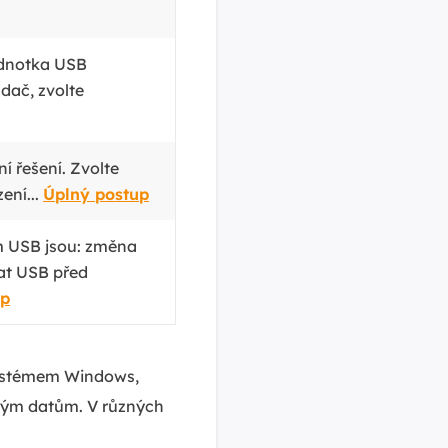
ednotka USB
dač, zvolte
í řešení. Zvolte
ení...
Úplný postup
m USB jsou: změna
at USB před
up
systémem Windows,
svým datům. V různých