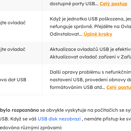
dostupné porty USB...
Celý postup
Když je jednotka USB poškozena, j
ujte ovladač
nefunguje správně. Přejděte na Ovla
Odinstalovat...
Úplné kroky
ujte ovladač
Aktualizace ovladačů USB je efektivn
Aktualizovat ovladač zařízení v Zaříz
Další opravy problému s nefunkční
ova dat USB
nastavení USB, provedení obnovy d
formátováním USB atd...
Celý post
ebylo rozpoznáno
se obvykle vyskytuje na počítačích se 
 USB. Když se váš
USB disk nezobrazí
, nemáte přístup ke 
sledována různými zprávami: