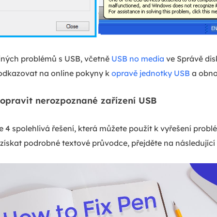
jiných problémů s USB, včetně
USB no media
ve Správě dis
odkazovat na online pokyny k
opravě jednotky USB
a obno
k opravit nerozpoznané zařízení USB
 4 spolehlivá řešení, která můžete použít k vyřešení prob
i získat podrobné textové průvodce, přejděte na následujíc