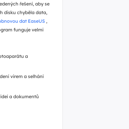
edených řešení, aby se
h disku chyběla data,
obnovou dat EaseUS
,
rogram funguje velmi
fotoaparátu a
ení virem a selhání
videí a dokumentů