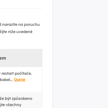
d narazíte na poruchu
žijte níže uvedené
kem
restart počítače.
kabel...
Úplné
že být způsobeno
jte všechny