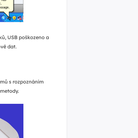
ků, USB poškozeno a
vě dat.
lémů s rozpoznáním
í metody.