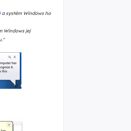
ě
a systém Windows ho
m Windows jej
u."