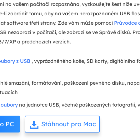
ní na vašem počítači rozpoznáno, vyzkoušejte šest níže uv
te-li zabránit tomu, aby na vašem nerozpoznaném USB flas
dat software třetí strany. Zde vám může pomoci
Průvodce 
USB nezobrazí v počítači, ale zobrazí se ve Správě disků. P
/7/XP a předchozích verzích.
ubory z USB
, vyprázdněného koše, SD karty, digitálního 
hlé smazání, formátování, poškození pevného disku, napad
ituacích
soubory
na jednotce USB, včetně poškozených fotografií, 
ro PC
Stáhnout pro Mac