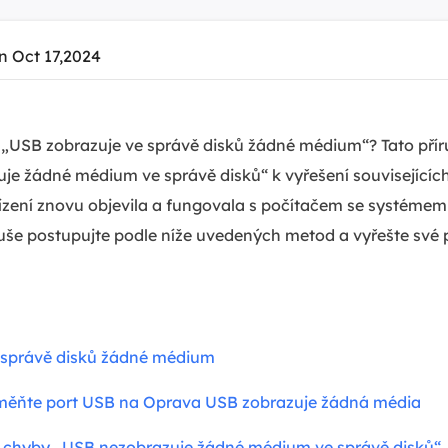
n Oct 17,2024
 „USB zobrazuje ve správě disků žádné médium“? Tato přír
je žádné médium ve správě disků“ k vyřešení souvisejícíc
řízení znovu objevila a fungovala s počítačem se systém
uše postupujte podle níže uvedených metod a vyřešte své 
 správě disků žádné médium
měňte port USB na Oprava USB zobrazuje žádná média
 chyby „USB nezobrazuje žádné médium ve správě disků“.