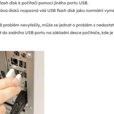
flash disk k počítači pomocí jiného portu USB.
práva disků rozpozná váš USB flash disk jako normální vymě
B problém nevyřešily, může se jednat o problém s nedost
it do zadního USB portu na základní desce počítače, kde 