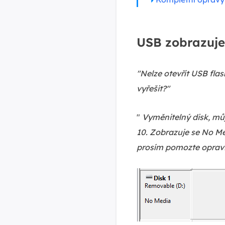
USB zobrazuje
"Nelze otevřít USB flas
vyřešit?"
"
Vyměnitelný disk, mů
10. Zobrazuje se No Me
prosím pomozte opravi