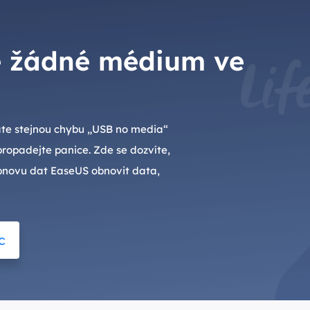
e žádné médium ve
áte stejnou chybu „USB no media“
propadejte panice. Zde se dozvíte,
bnovu dat EaseUS obnovit data,
c