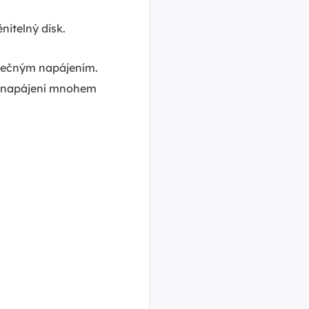
nitelný disk.
atečným napájením.
je napájení mnohem