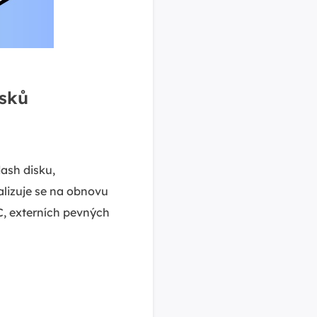
isků
ash disku,
lizuje se na obnovu
C, externích pevných