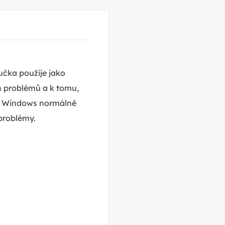
učka použije jako
h problémů a k tomu,
em Windows normálně
problémy.