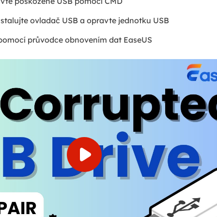
ravte poškozené USB pomocí CMD
nstalujte ovladač USB a opravte jednotku USB
pomocí průvodce obnovením dat EaseUS