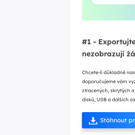
#1 - Exportujt
nezobrazují ž
Chcete-li důkladně nas
doporučujeme vám vy
ztracených, skrytých 
disků, USB a dalších za
Stáhnout p