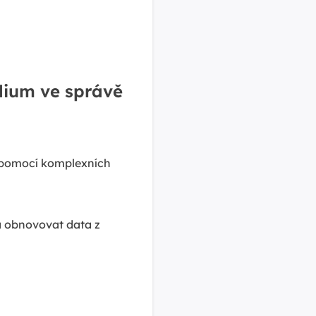
dium ve správě
m pomocí komplexních
a obnovovat data z