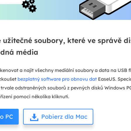
e užitečné soubory, které ve správě d
ádná média
kenovat a najít všechny mediální soubory a data na USB fl
zkoušet
bezplatný software pro obnovu dat
EaseUS. Specia
a trvale odstraněných souborů z pevných disků Windows P
řízení pomocí několika kliknutí.
ro PC
Pobierz dla Mac