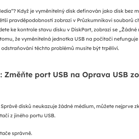
Media“? Když je vyměnitelný disk definován jako disk bez 
jvětší pravděpodobností zobrazí v Průzkumníkovi souborů 
jdete ke kontrole stavu disku v DiskPart, zobrazí se „Žád
omu, že vyměnitelná jednotka USB na počítači nefunguje s
odstraňování těchto problémů musíte být trpěliví.
: Změňte port USB na Oprava USB z
e Správě disků neukazuje žádné médium, můžete nejprve zk
ítači z jiného portu USB.
tače správně.