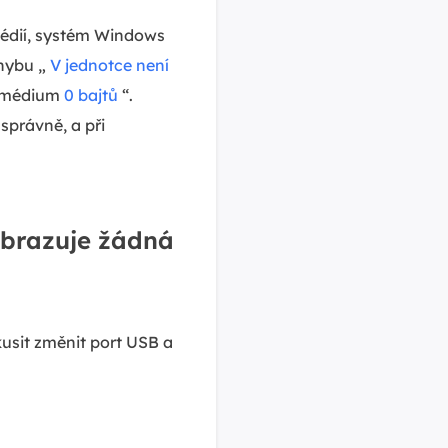
médií, systém Windows
chybu „
V jednotce není
né médium
0 bajtů
“.
právně, a při
obrazuje žádná
usit změnit port USB a