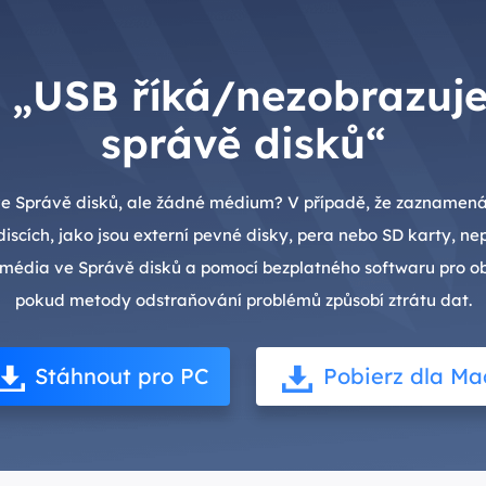
u „USB říká/nezobrazuj
správě disků“
 ve Správě disků, ale žádné médium? V případě, že zaznamen
iscích, jako jsou externí pevné disky, pera nebo SD karty, ne
 média ve Správě disků a pomocí bezplatného softwaru pro o
pokud metody odstraňování problémů způsobí ztrátu dat.
Stáhnout pro PC
Pobierz dla Ma