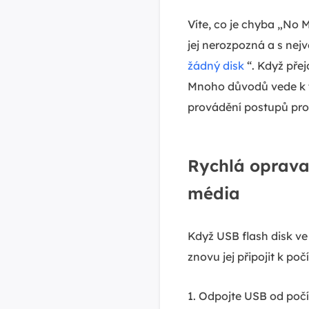
Víte, co je chyba „No 
jej nerozpozná a s ne
žádný disk
“. Když pře
Mnoho důvodů vede k t
provádění postupů pro 
Rychlá oprava
média
Když USB flash disk v
znovu jej připojit k poč
1. Odpojte USB od počí