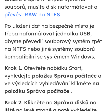
souborů, musíte disk naformátovat a
převést RAW na NTFS
.
Po uložení dat na bezpečné místo je
třeba naformátovat jednotku USB,
abyste převedli souborový systém zpět
na NTFS nebo jiné systémy souborů
kompatibilní se systémem Windows.
Krok 1.
Otevřete nabídku Start,
vyhledejte
položku Správa počítače
a
ve výsledcích vyhledávání klikněte
na
položku Správa počítače
.
Krok 2.
Klikněte na
Správa disků
na
liště na levé straně a poté vyhledejte