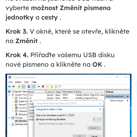
vyberte
možnost Změnit písmeno
jednotky
a
cesty
.
Krok 3.
V okně, které se otevře, klikněte
na
Změnit
.
Krok 4.
Přiřaďte vašemu USB disku
nové písmeno a klikněte na
OK
.