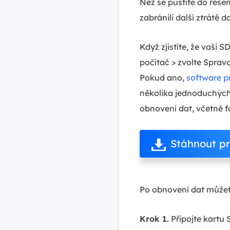
Než se pustíte do řeše
zabránili další ztrátě 
Když zjistíte, že vaši 
počítač > zvolte Sprav
Pokud ano,
software p
několika jednoduchýc
obnovení dat, včetně f
Stáhnout p
Po obnovení dat můžete
Krok 1.
Připojte kartu 