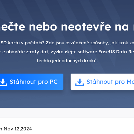
nečte nebo neotevře na
 SD kartu v počítači? Zde jsou osvědčené způsoby, jak krok 
 se obáváte ztráty dat, vyzkoušejte software EaseUS Data R
těchto jednoduchých kroků.
Stáhnout pro PC
Stáhnout pro M
n Nov 12,2024