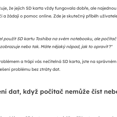
žuje, že jejich SD karta vždy fungovala dobře, ale najedn
či a žádají o pomoc online. Zde je skutečný příběh uživatel
l použít SD kartu Toshiba na svém notebooku, ale počítač 
zobrazuje nebo tak. Máte nějaký nápad, jak to opravit
?"
roblémem a trápí vás nečitelná SD karta, jste na správné
ešení problému bez ztráty dat.
ní dat, když počítač nemůže číst nebo