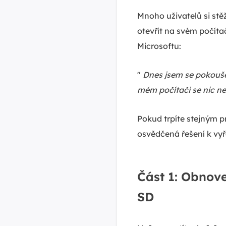
Mnoho uživatelů si stě
otevřít na svém počíta
Microsoftu:
"
Dnes jsem se pokouše
mém počítači se nic ne
Pokud trpíte stejným p
osvědčená řešení k vyř
Část 1: Obnove
SD