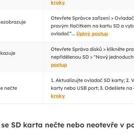
kroky
Otevřete Správce zařízení > Ovladač
nezobrazuje
pravým tlačítkem na kartu SD a vyb
ovladač“...
Úplný postup
Otevřete Správa disků > klikněte pr
ukazuje
nepřidělenou SD > "Nový jednoduchý
postup
1. Aktualizujte ovladač SD karty;
2. 
se nečte
karty nebo USB port; 3. Odešlete na
kroky
 se SD karta nečte nebo neotevře v po