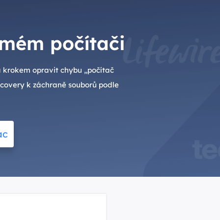
 mém počítači
za krokem opravit chybu „počítač
ecovery k záchraně souborů podle
ac