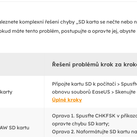
aleznete komplexní řešení chyby „SD karta se nečte nebo n
ud máte tento problém, postupujte a opravte jej, abyste 
Řešení problémů krok za kro
Připojte kartu SD k počítači > Spusť
karty
obnovu souborů EaseUS > Skenujte a
Úplné kroky
Oprava 1. Spusťte CHKFSK v příkaz
opravte chybu SD karty;
RAW SD kartu
Oprava 2. Naformátujte SD kartu na