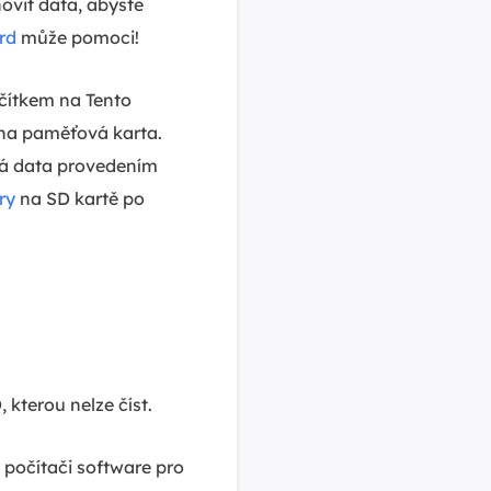
novit data, abyste
rd
může pomoci!
ačítkem na Tento
ena paměťová karta.
á data provedením
ry
na SD kartě po
, kterou nelze číst.
 počítači software pro