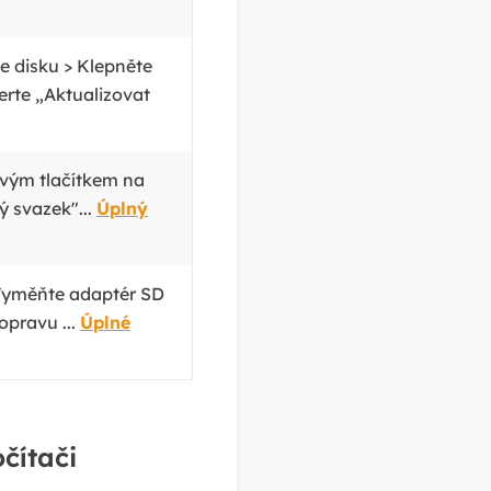
e disku > Klepněte
erte „Aktualizovat
avým tlačítkem na
 svazek"...
Úplný
Vyměňte adaptér SD
 opravu
...
Úplné
čítači