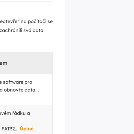
eotevře“ na počítači se
zachránili svá data
kem
te software pro
 obnovte data...
ovém řádku a
 FAT32...
Úplné