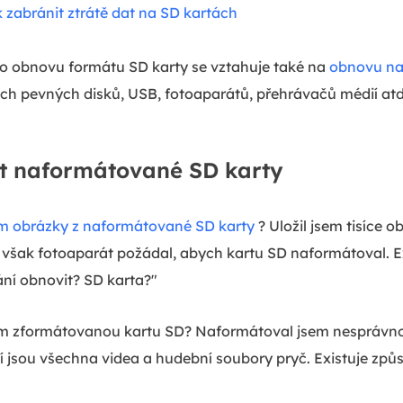
k zabránit ztrátě dat na SD kartách
ro obnovu formátu SD karty se vztahuje také na
obnovu n
ích pevných disků, USB, fotoaparátů, přehrávačů médií atd.
t naformátované SD karty
m obrázky z naformátované SD karty
? Uložil jsem tisíce 
však fotoaparát požádal, abych kartu SD naformátoval. Ex
ní obnovit? SD karta?"
ím zformátovanou kartu SD? Naformátoval jsem nesprávno
 jsou všechna videa a hudební soubory pryč. Existuje způso