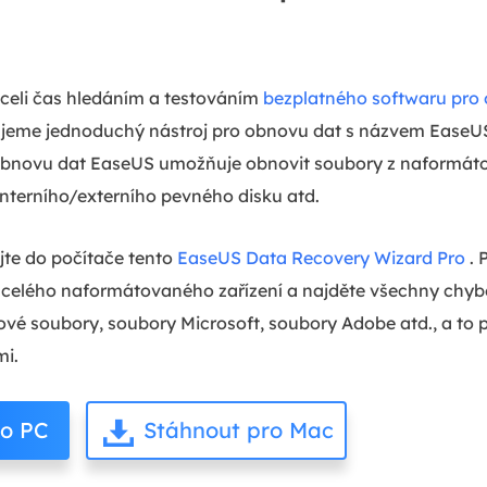
áceli čas hledáním a testováním
bezplatného softwaru pr
ujeme jednoduchý nástroj pro obnovu dat s názvem EaseU
obnovu dat EaseUS umožňuje obnovit soubory z naformáto
nterního/externího pevného disku atd.
ujte do počítače tento
EaseUS Data Recovery Wizard Pro
. 
celého naformátovaného zařízení a najděte všechny chyběj
kové soubory, soubory Microsoft, soubory Adobe atd., a to 
mi.
ro PC
Stáhnout pro Mac