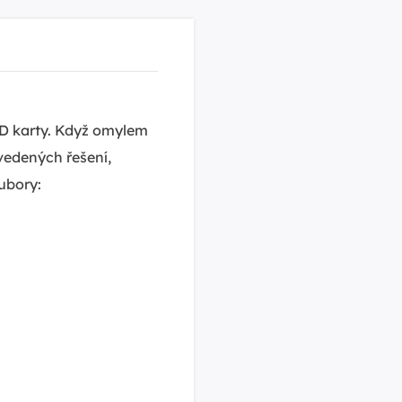
SD karty. Když omylem
uvedených řešení,
ubory: