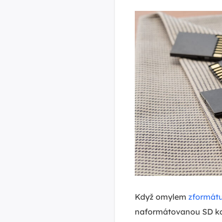
Když omylem
zformátu
naformátovanou SD kar