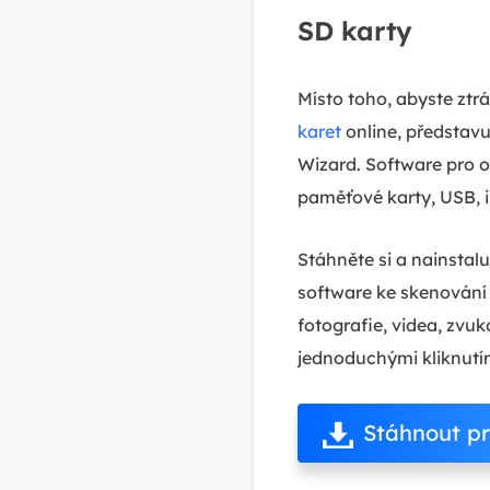
SD karty
Místo toho, abyste ztr
karet
online, představ
Wizard. Software pro 
paměťové karty, USB, i
Stáhněte si a nainstal
software ke skenování 
fotografie, videa, zvu
jednoduchými kliknutí
Stáhnout p