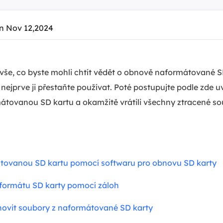
n Nov 12,2024
 vše, co byste mohli chtít vědět o obnově naformátované 
 nejprve ji přestaňte používat. Poté postupujte podle zde 
átovanou SD kartu a okamžitě vrátili všechny ztracené so
ovanou SD kartu pomocí softwaru pro obnovu SD karty
formátu SD karty pomocí záloh
novit soubory z naformátované SD karty