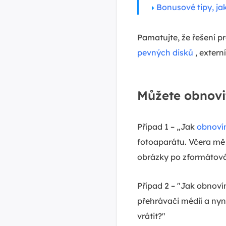
Bonusové tipy, ja
Pamatujte, že řešení p
pevných disků
, extern
Můžete obnovi
Případ 1 – „Jak
obnoví
fotoaparátu. Včera mě 
obrázky po zformátová
Případ 2 – "Jak obnov
přehrávači médií a nyní
vrátit?"