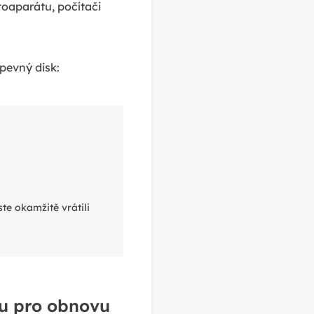
toaparátu, počítači
 pevný disk:
ste okamžitě vrátili
u pro obnovu