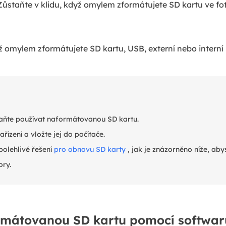
Zůstaňte v klidu, když omylem zformátujete SD kartu ve fo
yž omylem zformátujete SD kartu, USB, externí nebo interní
taňte používat naformátovanou SD kartu.
ařízení a vložte jej do počítače.
polehlivé řešení
pro obnovu SD karty
, jak je znázorněno níže, aby
ory.
mátovanou SD kartu pomocí softwar