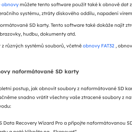
 obnovy
můžete tento software použít také k obnově dat
eračního systému, ztráty diskového oddílu, napadení vire
ormátované SD karty. Tento software také dokáže najít zt
obrazovky, hudbu, dokumenty atd.
 z různých systémů souborů, včetně
obnovy FAT32
, obnov
novy naformátované SD karty
letní postup, jak obnovit soubory z naformátované SD kar
čněme snadno vrátit všechny vaše ztracené soubory z n
vodu:
 Data Recovery Wizard Pro a připojte naformátovanou SD
tu a poté klikněte na „Skenovat“.