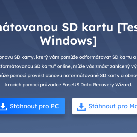
mátovanou SD kartu [Te
Windows]
 obnovu SD karty, který vám pomůže odformátovat SD kartu a 
zformátovanou SD kartu“ online, může vás zmást zahlcený vý
ůže pomoci provést obnovu naformátované SD karty a obnov
krocích pomocí průvodce EaseUS Data Recovery Wizard.
Stáhnout pro PC
Stáhnout pro M