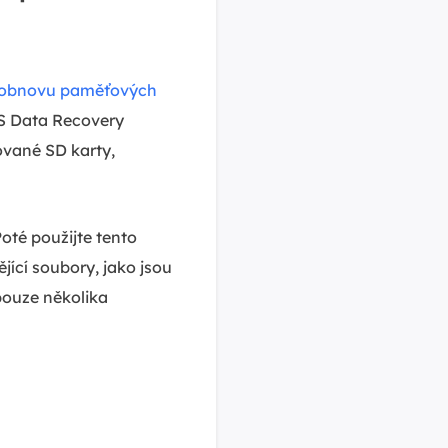
o obnovu paměťových
S Data Recovery
vané SD karty,
Poté použijte tento
ící soubory, jako jsou
pouze několika