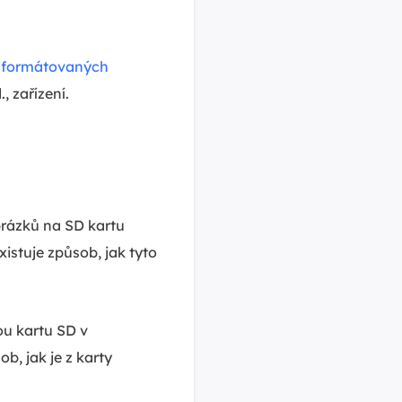
aformátovaných
, zařízení.
obrázků na SD kartu
istuje způsob, jak tyto
u kartu SD v
b, jak je z karty