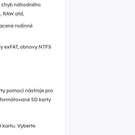
 z chyb náhodného
m, RAW atd.
racené rodinné
y exFAT, obnovy NTFS
ty pomocí nástroje pro
aformátované SD karty
 kartu. Vyberte