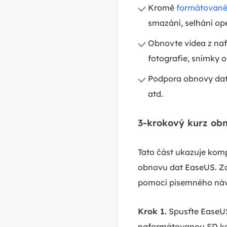
Kromě
formátované
smazání, selhání op
Obnovte videa z naf
fotografie, snímky 
Podpora obnovy dat
atd.
3-krokový kurz ob
Tato část ukazuje komp
obnovu dat EaseUS. Za
pomocí písemného ná
Krok 1.
Spusťte EaseUS
naformátovanou SD kar