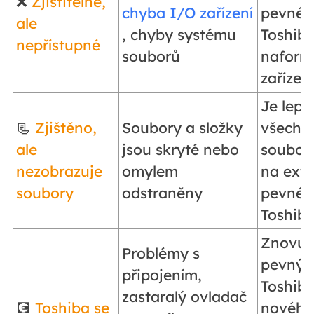
❌
Zjistitelné,
chyba I/O zařízení
pevnéh
ale
, chyby systému
Toshiba
nepřístupné
souborů
naform
zařízení
Je lepš
📃
Zjištěno,
Soubory a složky
všechny
ale
jsou skryté nebo
soubory
nezobrazuje
omylem
na ext
soubory
odstraněny
pevném
Toshiba
Znovu p
Problémy s
pevný 
připojením,
Toshib
zastaralý ovladač
💽
Toshiba se
nového