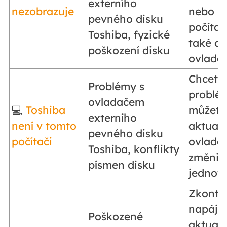
externího
nezobrazuje
nebo z
pevného disku
počíta
Toshiba, fyzické
také ak
poškození disku
ovlada
Chcete-
Problémy s
problém
ovladačem
💻
Toshiba
můžete
externího
není v tomto
aktuali
pevného disku
počítači
ovlada
Toshiba, konflikty
změnit
písmen disku
jednotk
Zkontro
napájen
Poškozené
aktuali