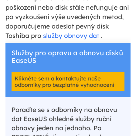
poškození nebo disk stále nefunguje ani
po vyzkoušení výše uvedených metod,
doporučujeme odeslat pevný disk
Toshiba pro
služby obnovy dat
.
Služby pro opravu a obnovu disků
EaseUS
Klikněte sem a kontaktujte naše
odborníky pro bezplatné vyhodnocení
Poraďte se s odborníky na obnovu
dat EaseUS ohledně služby ruční
obnovy jeden na jednoho. Po