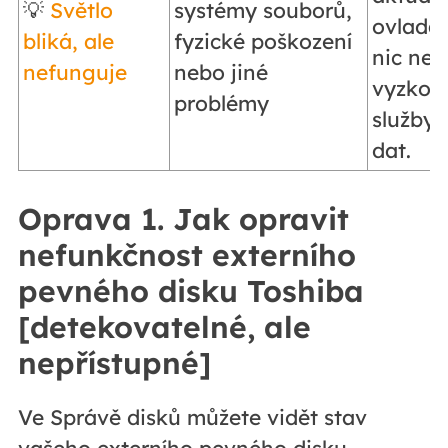
💡
Světlo
systémy souborů,
ovlada
bliká, ale
fyzické poškození
nic nef
nefunguje
nebo jiné
vyzkou
problémy
služby
dat.
Oprava 1. Jak opravit
nefunkčnost externího
pevného disku Toshiba
[detekovatelné, ale
nepřístupné]
Ve Správě disků můžete vidět stav