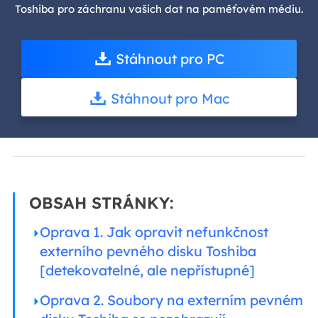
Toshiba pro záchranu vašich dat na paměťovém médiu.
Stáhnout pro PC
Stáhnout pro Mac
OBSAH STRÁNKY:
Oprava 1. Jak opravit nefunkčnost
externího pevného disku Toshiba
[detekovatelné, ale nepřístupné]
Oprava 2. Soubory na externím pevném