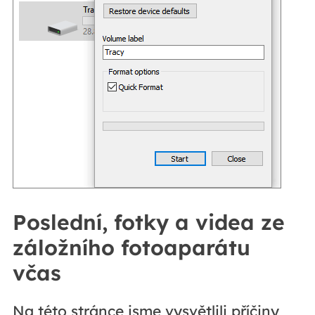
Poslední, fotky a videa ze
záložního fotoaparátu
včas
Na této stránce jsme vysvětlili příčiny