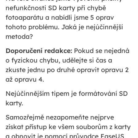
nefunkčnosti SD karty při chybě
fotoaparátu a nabídli jsme 5 oprav
tohoto problému. Jaká je nejúčinnější
metoda?
Doporučení redakce:
Pokud se nejedná
o fyzickou chybu, udělejte si čas a
zkuste jednu po druhé opravit opravu 2
až opravu 4.
Nejúčinnějším tipem je formátování SD
karty.
Samozřejmě nezapomeňte nejprve
získat přístup ke všem souborům z karty
a obnovit je pomocí průvodce EaseUS