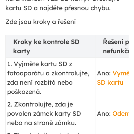
kartu SD a najděte přesnou chybu.
Zde jsou kroky a řešení
Kroky ke kontrole SD
Řešení pr
karty
nefunkční
1. Vyjměte kartu SD z
fotoaparátu a zkontrolujte,
Ano:
Vyměňt
zda není rozbitá nebo
SD kartu
poškozená.
2. Zkontrolujte, zda je
povolen zámek karty SD
Ano:
Odemk
nebo na straně zámku.