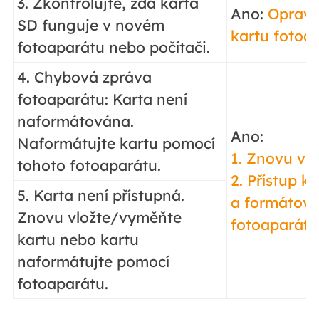
3. Zkontrolujte, zda karta
Ano:
Opravt
SD funguje v novém
kartu fotoa
fotoaparátu nebo počítači.
4. Chybová zpráva
fotoaparátu: Karta není
naformátována.
Ano:
Naformátujte kartu pomocí
1. Znovu vlo
tohoto fotoaparátu.
2. Přístup k
5. Karta není přístupná.
a formátová
Znovu vložte/vyměňte
fotoaparátu
kartu nebo kartu
naformátujte pomocí
fotoaparátu.