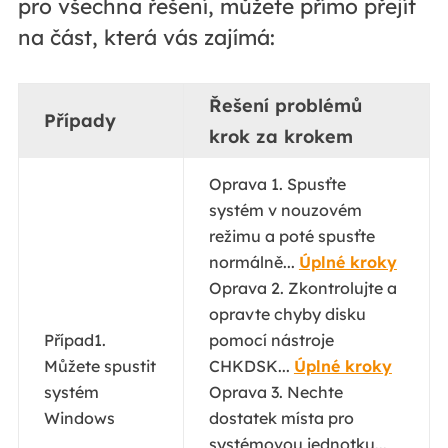
pro všechna řešení, můžete přímo přejít
na část, která vás zajímá:
Řešení problémů
Případy
krok za krokem
Oprava 1. Spusťte
systém v nouzovém
režimu a poté spusťte
normálně...
Úplné kroky
Oprava 2. Zkontrolujte a
opravte chyby disku
Případ1.
pomocí nástroje
Můžete spustit
CHKDSK...
Úplné kroky
systém
Oprava 3. Nechte
Windows
dostatek místa pro
systémovou jednotku...