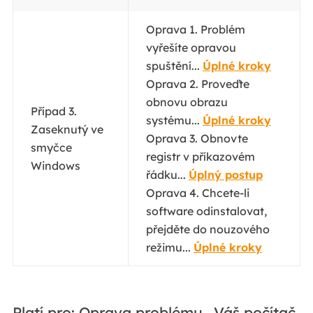
Oprava 1. Problém
vyřešíte opravou
spuštění...
Úplné kroky
Oprava 2. Proveďte
obnovu obrazu
Případ 3.
systému...
Úplné kroky
Zaseknutý ve
Oprava 3. Obnovte
smyčce
registr v příkazovém
Windows
řádku...
Úplný postup
Oprava 4. Chcete-li
software odinstalovat,
přejděte do nouzového
režimu...
Úplné kroky
Platí pro: Oprava problému „Váš počítač