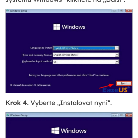
Krok 4.
Vyberte „Instalovat nyní“.