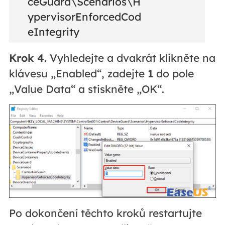
ceGuard\Scenarios\H
ypervisorEnforcedCod
eIntegrity
Krok 4.
Vyhledejte a dvakrát klikněte na
klávesu „Enabled“, zadejte
1
do pole
„Value Data“ a stiskněte „OK“.
Po dokončení těchto kroků restartujte