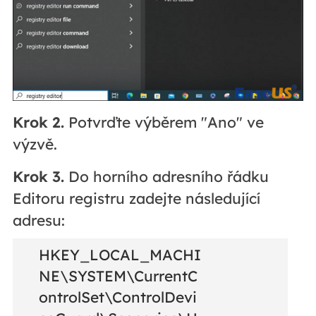
Krok 2.
Potvrďte výběrem "Ano" ve
výzvě.
Krok 3.
Do horního adresního řádku
Editoru registru zadejte následující
adresu:
HKEY_LOCAL_MACHI
NE\SYSTEM\CurrentC
ontrolSet\ControlDevi