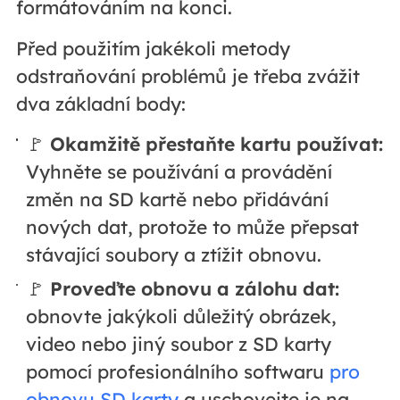
formátováním na konci.
Před použitím jakékoli metody
odstraňování problémů je třeba zvážit
dva základní body:
🚩
Okamžitě přestaňte kartu používat:
Vyhněte se používání a provádění
změn na SD kartě nebo přidávání
nových dat, protože to může přepsat
stávající soubory a ztížit obnovu.
🚩
Proveďte obnovu a zálohu dat:
obnovte jakýkoli důležitý obrázek,
video nebo jiný soubor z SD karty
pomocí profesionálního softwaru
pro
obnovu SD karty
a uschovejte je na