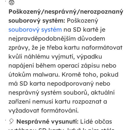
😨
Poškozený/nesprávný/nerozpoznaný
souborový systém:
Poškozený
souborový systém
na SD kartě je
nejpravděpodobnějším důvodem
zprávy, že je třeba kartu naformátovat
kvůli náhlému vyjmutí, výpadku
napájení během operací zápisu nebo
útokům malwaru. Kromě toho, pokud
má SD karta nepodporovaný nebo
nesprávný systém souborů, aktuální
zařízení nemusí kartu rozpoznat a
vyžadovat formátování.
🎈
Nesprávné vysunutí:
Lidé občas