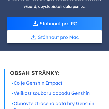
Wizard, abyste získali další pomoc.
Stáhnout pro PC
Stáhnout pro Mac
OBSAH STRÁNKY:
Co je Genshin Impact
Velikost souboru dopadu Genshin
Obnovte ztracená data hry Genshin