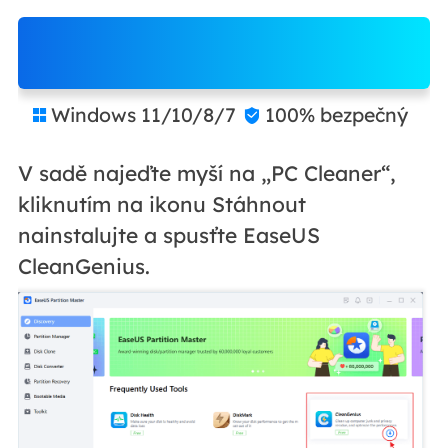
Zdarma ke stažení
Windows 11/10/8/7
100% bezpečný


V sadě najeďte myší na „PC Cleaner“,
kliknutím na ikonu Stáhnout
nainstalujte a spusťte EaseUS
CleanGenius.