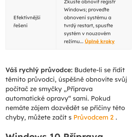
Zkuste obnovit registr
Windows; proveďte
Efektivnější
obnovení systému a
řešení
tvrdý restart, spusťte
systém v nouzovém
režimu...
Úplné kroky
Váš rychlý průvodce:
Budete-li se řídit
těmito průvodci, úspěšně obnovíte svůj
počítač ze smyčky „Příprava
automatické opravy“ sami. Pokud
nemáte zájem dozvědět se příčiny této
chyby, můžete začít s
Průvodcem 2
.
Windows 10 Příprava