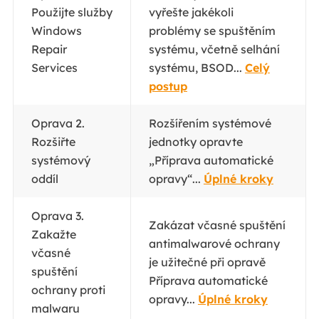
Použijte služby
vyřešte jakékoli
Windows
problémy se spuštěním
Repair
systému, včetně selhání
Services
systému, BSOD...
Celý
postup
Oprava 2.
Rozšířením systémové
Rozšiřte
jednotky opravte
systémový
„Příprava automatické
oddíl
opravy“...
Úplné kroky
Oprava 3.
Zakázat včasné spuštění
Zakažte
antimalwarové ochrany
včasné
je užitečné při opravě
spuštění
Příprava automatické
ochrany proti
opravy...
Úplné kroky
malwaru