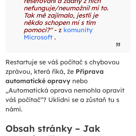
resetování a žádný z nich
nefunguje/neumožnil mi to.
Tak mě zajímalo, jestli je
někdo schopen mi s tím
pomoci?"
- z
komunity
Microsoft
.
Restartuje se váš počítač s chybovou
zprávou, která říká, že
Příprava
automatické opravy
nebo
„Automatická oprava nemohla opravit
váš počítač“? Uklidni se a zůstaň tu s
námi.
Obsah stránky – Jak